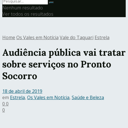
Nenhum resultado
Ver todos os resultados
Home
Os Vales em Notícia
Vale do Taquari
Estrela
Audiência pública vai tratar
sobre serviços no Pronto
Socorro
18 de abril de 2019
em
Estrela
,
Os Vales em Notícia
,
Saúde e Beleza
0
0
0