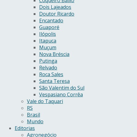
Coqueiro Baixo
Dois Lajeados
Doutor Ricardo
Encantado
Guaporé
Ilópolis
Itapuca
Muçum
Nova Bréscia
Putinga
Relvado
Roca Sales
Santa Teresa
São Valentim do Sul
Vespasiano Corrêa
Vale do Taquari
RS
Brasil
Mundo
Editorias
Agronegócio