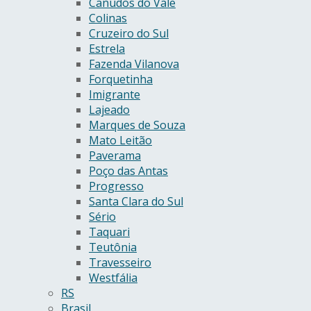
Canudos do Vale
Colinas
Cruzeiro do Sul
Estrela
Fazenda Vilanova
Forquetinha
Imigrante
Lajeado
Marques de Souza
Mato Leitão
Paverama
Poço das Antas
Progresso
Santa Clara do Sul
Sério
Taquari
Teutônia
Travesseiro
Westfália
RS
Brasil