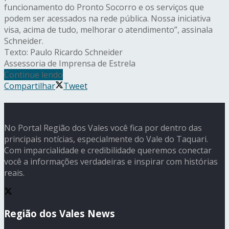
funcionamento do Pronto Socorro e os serviços que
podem ser acessados na rede pública. Nossa iniciativa
visa, acima de tudo, melhorar o atendimento”, assinala
Schneider.
Texto: Paulo Ricardo Schneider
Assessoria de Imprensa de Estrela
Continue lendo
Compartilhar
Tweet
No Portal Região dos Vales você fica por dentro das
principais notícias, especialmente do Vale do Taquari.
Com imparcialidade e credibilidade queremos conectar
você a informações verdadeiras e inspirar com histórias
reais.
Região dos Vales News