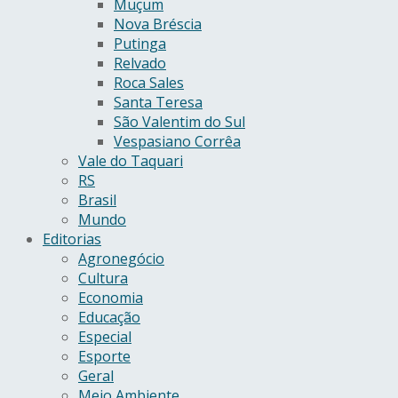
Muçum
Nova Bréscia
Putinga
Relvado
Roca Sales
Santa Teresa
São Valentim do Sul
Vespasiano Corrêa
Vale do Taquari
RS
Brasil
Mundo
Editorias
Agronegócio
Cultura
Economia
Educação
Especial
Esporte
Geral
Meio Ambiente