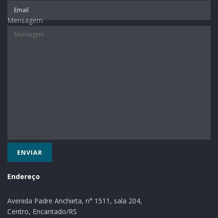
Fotos de divulgação
Assessoria de Imprensa de Lajeado
Mensagem
Tags:
segurança
Endereço
Avenida Padre Anchieta, n° 1511, sala 204,
Centro, Encantado/RS