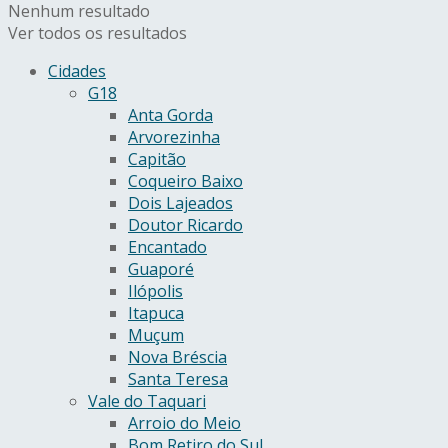
Nenhum resultado
Ver todos os resultados
Cidades
G18
Anta Gorda
Arvorezinha
Capitão
Coqueiro Baixo
Dois Lajeados
Doutor Ricardo
Encantado
Guaporé
Ilópolis
Itapuca
Muçum
Nova Bréscia
Santa Teresa
Vale do Taquari
Arroio do Meio
Bom Retiro do Sul