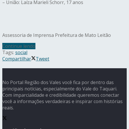
– União: Laíza Marieli Schorr, 17 anos
Assessoria de Imprensa Prefeitura de Mato Leitão
Continue lendo
Tags:
social
Compartilhar
Tweet
No Portal Região dos Vales você fica por dentro das
principais notícias, especialmente do Vale do Taquari.
Com imparcialidade e credibilidade queremos conectar
você a informações verdadeiras e inspirar com histórias
reais.