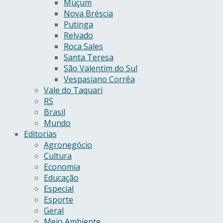
Muçum
Nova Bréscia
Putinga
Relvado
Roca Sales
Santa Teresa
São Valentim do Sul
Vespasiano Corrêa
Vale do Taquari
RS
Brasil
Mundo
Editorias
Agronegócio
Cultura
Economia
Educação
Especial
Esporte
Geral
Meio Ambiente