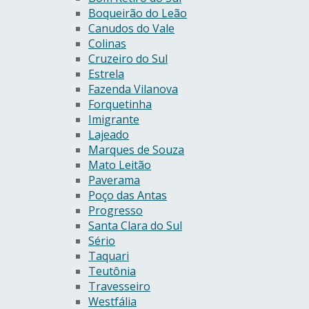
Boqueirão do Leão
Canudos do Vale
Colinas
Cruzeiro do Sul
Estrela
Fazenda Vilanova
Forquetinha
Imigrante
Lajeado
Marques de Souza
Mato Leitão
Paverama
Poço das Antas
Progresso
Santa Clara do Sul
Sério
Taquari
Teutônia
Travesseiro
Westfália