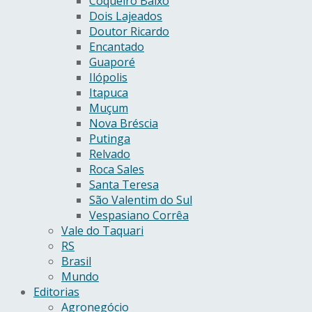
Coqueiro Baixo
Dois Lajeados
Doutor Ricardo
Encantado
Guaporé
Ilópolis
Itapuca
Muçum
Nova Bréscia
Putinga
Relvado
Roca Sales
Santa Teresa
São Valentim do Sul
Vespasiano Corrêa
Vale do Taquari
RS
Brasil
Mundo
Editorias
Agronegócio