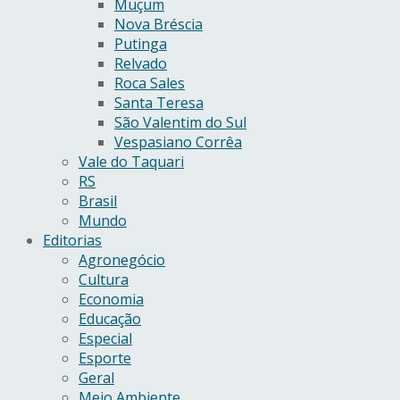
Muçum
Nova Bréscia
Putinga
Relvado
Roca Sales
Santa Teresa
São Valentim do Sul
Vespasiano Corrêa
Vale do Taquari
RS
Brasil
Mundo
Editorias
Agronegócio
Cultura
Economia
Educação
Especial
Esporte
Geral
Meio Ambiente