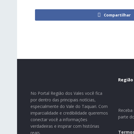
Compartilhar
Região
No Portal Região dos Vales você fica
por dentro das principais notícias,
especialmente do Vale do Taquari. Com
Receba n
imparcialidade e credibilidade queremos
parte d
conectar você a informações
verdadeiras e inspirar com histórias
Termos
reais.