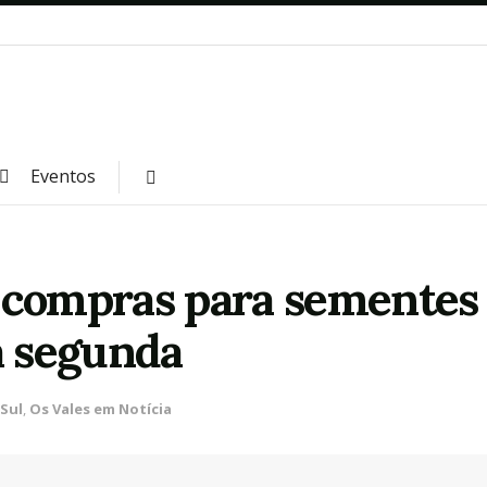
Eventos
-compras para sementes 
a segunda
 Sul
,
Os Vales em Notícia