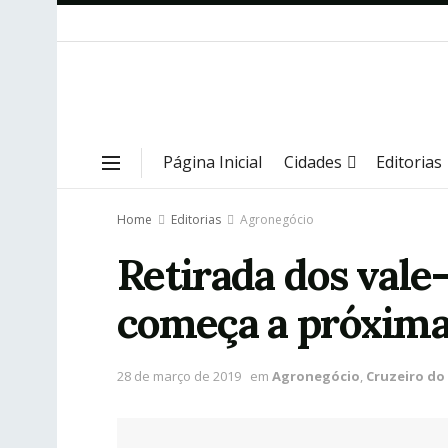
Página Inicial
Cidades
Editorias
Home
Editorias
Agronegócio
Retirada dos vale
começa a próxim
28 de março de 2019
em
Agronegócio
,
Cruzeiro do