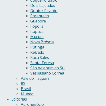
Coqueiro Baixo
Dois Lajeados
Doutor Ricardo
Encantado
Guaporé
Ilópolis
Itapuca
Muçum
Nova Bréscia
Putinga
Relvado
Roca Sales
Santa Teresa
São Valentim do Sul
Vespasiano Corrêa
Vale do Taquari
RS
Brasil
Mundo
Editorias
Agronegócio