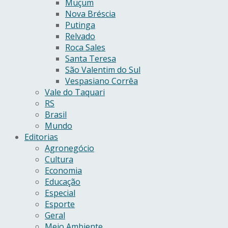
Muçum
Nova Bréscia
Putinga
Relvado
Roca Sales
Santa Teresa
São Valentim do Sul
Vespasiano Corrêa
Vale do Taquari
RS
Brasil
Mundo
Editorias
Agronegócio
Cultura
Economia
Educação
Especial
Esporte
Geral
Meio Ambiente