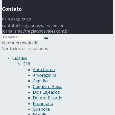
Contato
51 9 9650-5952
contato@regiaodosvales.com.br
jornalismo@regiaodosvales.com.br
Nenhum resultado
Ver todos os resultados
Cidades
G18
Anta Gorda
Arvorezinha
Capitão
Coqueiro Baixo
Dois Lajeados
Doutor Ricardo
Encantado
Guaporé
Ilópolis