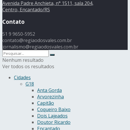
Avenida Padre Anchieta, n° 1511, sala 204,
Centro, Encantado/RS
Contato
51 9 9650-5952
contato@regiaodosvales.com.br
jornalismo@regiaodosvales.com.br
Nenhum resultado
Ver todos os resultados
Cidades
G18
Anta Gorda
Arvorezinha
Capitão
Coqueiro Baixo
Dois Lajeados
Doutor Ricardo
Encantado