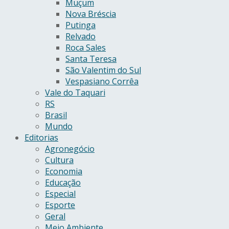
Muçum
Nova Bréscia
Putinga
Relvado
Roca Sales
Santa Teresa
São Valentim do Sul
Vespasiano Corrêa
Vale do Taquari
RS
Brasil
Mundo
Editorias
Agronegócio
Cultura
Economia
Educação
Especial
Esporte
Geral
Meio Ambiente