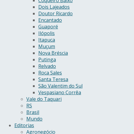
Coqueiro Baixo
Dois Lajeados
Doutor Ricardo
Encantado
Guaporé
Ilópolis
Itapuca
Muçum
Nova Bréscia
Putinga
Relvado
Roca Sales
Santa Teresa
São Valentim do Sul
Vespasiano Corrêa
Vale do Taquari
RS
Brasil
Mundo
Editorias
Agronegócio