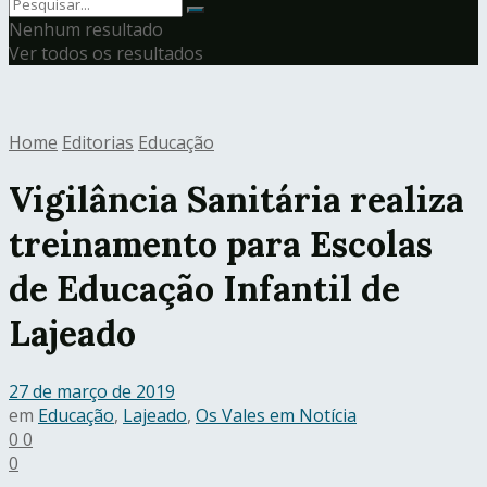
Nenhum resultado
Ver todos os resultados
Home
Editorias
Educação
Vigilância Sanitária realiza
treinamento para Escolas
de Educação Infantil de
Lajeado
27 de março de 2019
em
Educação
,
Lajeado
,
Os Vales em Notícia
0
0
0