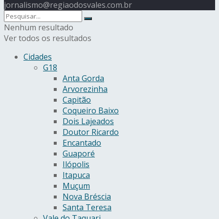
jornalismo@regiaodosvales.com.br
Nenhum resultado
Ver todos os resultados
Cidades
G18
Anta Gorda
Arvorezinha
Capitão
Coqueiro Baixo
Dois Lajeados
Doutor Ricardo
Encantado
Guaporé
Ilópolis
Itapuca
Muçum
Nova Bréscia
Santa Teresa
Vale do Taquari