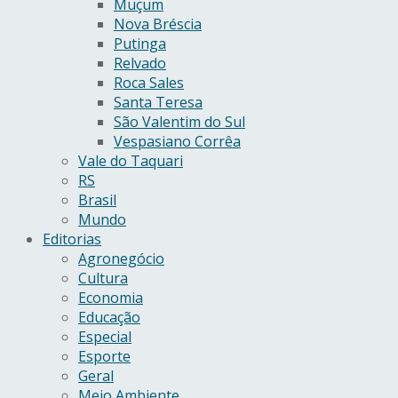
Muçum
Nova Bréscia
Putinga
Relvado
Roca Sales
Santa Teresa
São Valentim do Sul
Vespasiano Corrêa
Vale do Taquari
RS
Brasil
Mundo
Editorias
Agronegócio
Cultura
Economia
Educação
Especial
Esporte
Geral
Meio Ambiente