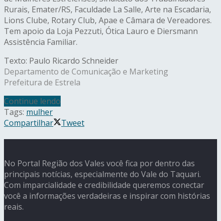
Rurais, Emater/RS, Faculdade La Salle, Arte na Escadaria,
Lions Clube, Rotary Club, Apae e Câmara de Vereadores.
Tem apoio da Loja Pezzuti, Ótica Lauro e Diersmann
Assistência Familiar.
Texto: Paulo Ricardo Schneider
Departamento de Comunicação e Marketing
Prefeitura de Estrela
Continue lendo
Tags:
mulher
Compartilhar
Tweet
No Portal Região dos Vales você fica por dentro das
principais notícias, especialmente do Vale do Taquari.
Com imparcialidade e credibilidade queremos conectar
você a informações verdadeiras e inspirar com histórias
reais.