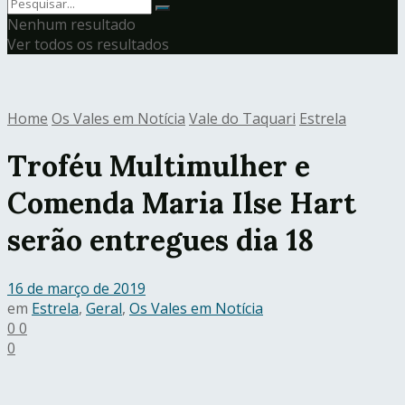
Nenhum resultado
Ver todos os resultados
Home
Os Vales em Notícia
Vale do Taquari
Estrela
Troféu Multimulher e
Comenda Maria Ilse Hart
serão entregues dia 18
16 de março de 2019
em
Estrela
,
Geral
,
Os Vales em Notícia
0
0
0