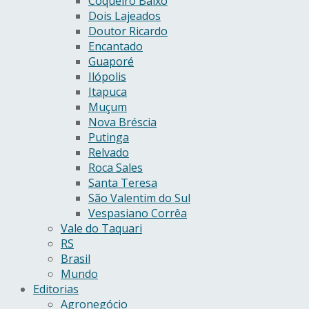
Coqueiro Baixo
Dois Lajeados
Doutor Ricardo
Encantado
Guaporé
Ilópolis
Itapuca
Muçum
Nova Bréscia
Putinga
Relvado
Roca Sales
Santa Teresa
São Valentim do Sul
Vespasiano Corrêa
Vale do Taquari
RS
Brasil
Mundo
Editorias
Agronegócio