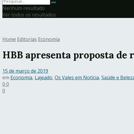
Nenhum resultado
Ver todos os resultados
Home
Editorias
Economia
HBB apresenta proposta de r
15 de março de 2019
em
Economia
,
Lajeado
,
Os Vales em Notícia
,
Saúde e Belez
0
0
0