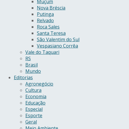
Muçum
Nova Bréscia
Putinga
Relvado
Roca Sales
Santa Teresa
São Valentim do Sul
Vespasiano Corrêa
Vale do Taquari
RS
Brasil
Mundo
Editorias
Agronegócio
Cultura
Economia
Educação
Especial
Esporte
Geral
Meio Ambiente