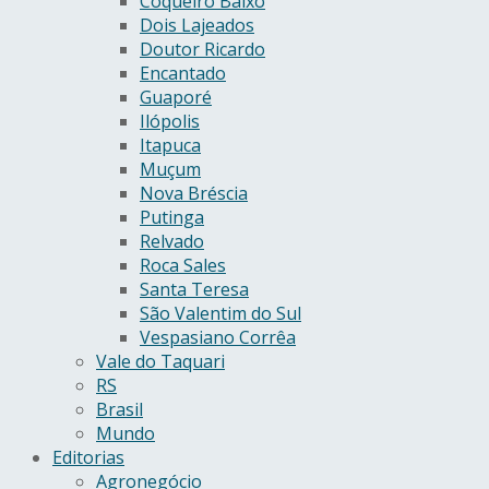
Coqueiro Baixo
Dois Lajeados
Doutor Ricardo
Encantado
Guaporé
Ilópolis
Itapuca
Muçum
Nova Bréscia
Putinga
Relvado
Roca Sales
Santa Teresa
São Valentim do Sul
Vespasiano Corrêa
Vale do Taquari
RS
Brasil
Mundo
Editorias
Agronegócio