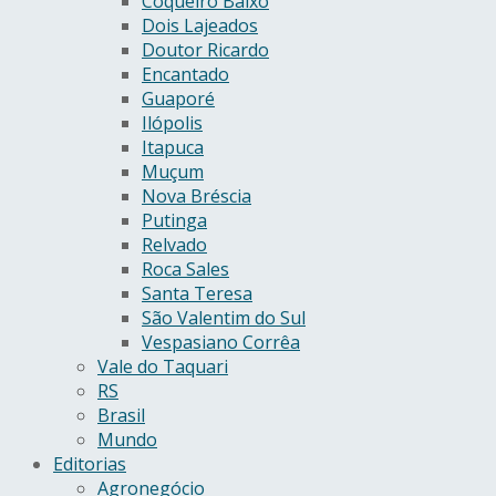
Coqueiro Baixo
Dois Lajeados
Doutor Ricardo
Encantado
Guaporé
Ilópolis
Itapuca
Muçum
Nova Bréscia
Putinga
Relvado
Roca Sales
Santa Teresa
São Valentim do Sul
Vespasiano Corrêa
Vale do Taquari
RS
Brasil
Mundo
Editorias
Agronegócio