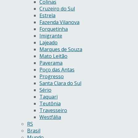
Colinas
Cruzeiro do Sul
Estrela
Fazenda Vilanova
Forquetinha
Imigrante
Lajeado
Marques de Souza
Mato Leitão
Paverama
Poço das Antas
Progresso
Santa Clara do Sul
Sério
Taquari
Teutônia
Travesseiro
Westfália
RS
Brasil
Mundo