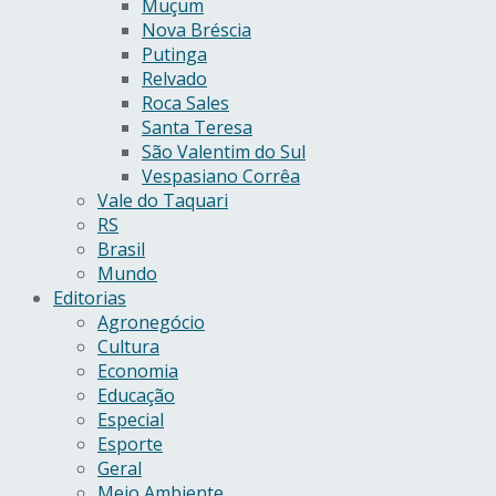
Muçum
Nova Bréscia
Putinga
Relvado
Roca Sales
Santa Teresa
São Valentim do Sul
Vespasiano Corrêa
Vale do Taquari
RS
Brasil
Mundo
Editorias
Agronegócio
Cultura
Economia
Educação
Especial
Esporte
Geral
Meio Ambiente