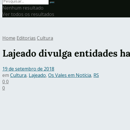
Nenhum resultado
Ver todos os resultados
Home
Editorias
Cultura
Lajeado divulga entidades ha
19 de setembro de 2018
em
Cultura
,
Lajeado
,
Os Vales em Notícia
,
RS
0
0
0