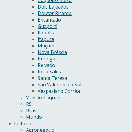
Coqueiro Baixo
Dois Lajeados
Doutor Ricardo
Encantado
Guaporé
Ilópolis
Itapuca
Muçum
Nova Bréscia
Putinga
Relvado
Roca Sales
Santa Teresa
São Valentim do Sul
Vespasiano Corrêa
Vale do Taquari
RS
Brasil
Mundo
Editorias
Agronegócio