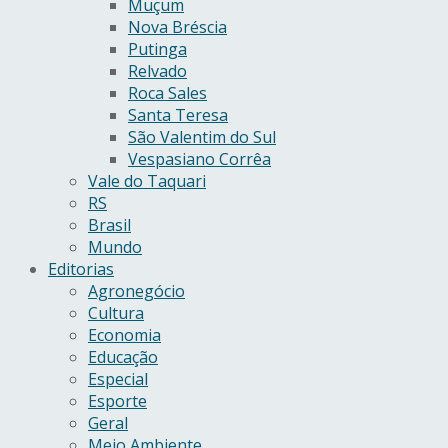
Muçum
Nova Bréscia
Putinga
Relvado
Roca Sales
Santa Teresa
São Valentim do Sul
Vespasiano Corrêa
Vale do Taquari
RS
Brasil
Mundo
Editorias
Agronegócio
Cultura
Economia
Educação
Especial
Esporte
Geral
Meio Ambiente