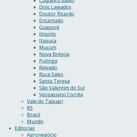
Coqueiro Baixo
Dois Lajeados
Doutor Ricardo
Encantado
Guaporé
Ilópolis
Itapuca
Muçum
Nova Bréscia
Putinga
Relvado
Roca Sales
Santa Teresa
São Valentim do Sul
Vespasiano Corrêa
Vale do Taquari
RS
Brasil
Mundo
Editorias
Agronegócio