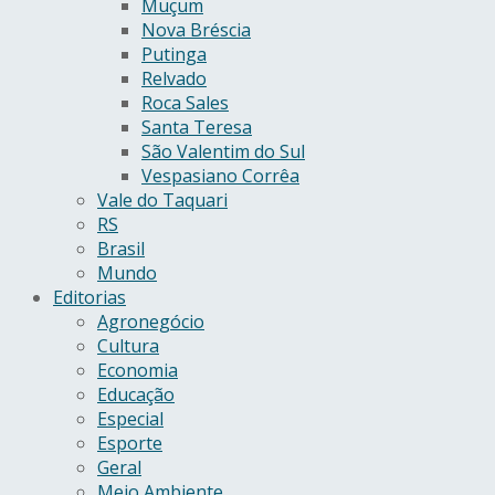
Muçum
Nova Bréscia
Putinga
Relvado
Roca Sales
Santa Teresa
São Valentim do Sul
Vespasiano Corrêa
Vale do Taquari
RS
Brasil
Mundo
Editorias
Agronegócio
Cultura
Economia
Educação
Especial
Esporte
Geral
Meio Ambiente