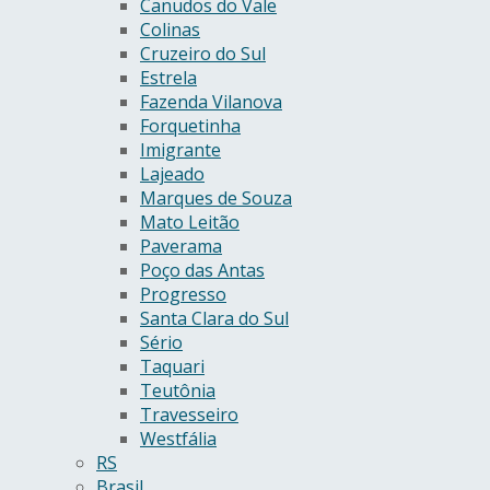
Canudos do Vale
Colinas
Cruzeiro do Sul
Estrela
Fazenda Vilanova
Forquetinha
Imigrante
Lajeado
Marques de Souza
Mato Leitão
Paverama
Poço das Antas
Progresso
Santa Clara do Sul
Sério
Taquari
Teutônia
Travesseiro
Westfália
RS
Brasil