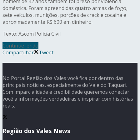
homem de 42 anos também foi preso por violência
doméstica. Foram apreendidas quatro armas de fogo,
sete veículos, munições, porções de crack e cocaína e
aproximadamente R$ 600 em dinheiro.
Texto: Ascom Polícia Civil
Continue lendo
Compartilhar
Tweet
No Portal Região dos Vales você fica por dentro das
principais notícias, especialmente do Vale do Taquari.
Com imparcialidade e credibilidade queremos conectar
você a informações verdadeiras e inspirar com histórias
reais.
Região dos Vales News