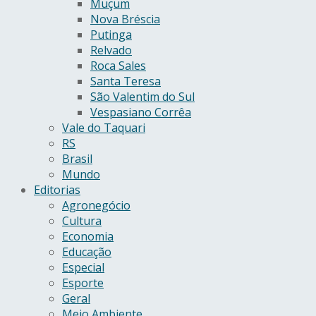
Muçum
Nova Bréscia
Putinga
Relvado
Roca Sales
Santa Teresa
São Valentim do Sul
Vespasiano Corrêa
Vale do Taquari
RS
Brasil
Mundo
Editorias
Agronegócio
Cultura
Economia
Educação
Especial
Esporte
Geral
Meio Ambiente