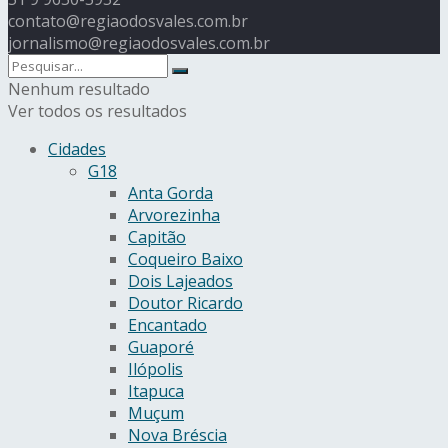
contato@regiaodosvales.com.br
jornalismo@regiaodosvales.com.br
Nenhum resultado
Ver todos os resultados
Cidades
G18
Anta Gorda
Arvorezinha
Capitão
Coqueiro Baixo
Dois Lajeados
Doutor Ricardo
Encantado
Guaporé
Ilópolis
Itapuca
Muçum
Nova Bréscia