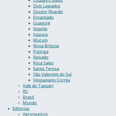
Coqueiro Baixo
Dois Lajeados
Doutor Ricardo
Encantado
Guaporé
Ilópolis
Itapuca
Muçum
Nova Bréscia
Putinga
Relvado
Roca Sales
Santa Teresa
São Valentim do Sul
Vespasiano Corrêa
Vale do Taquari
RS
Brasil
Mundo
Editorias
Agronegócio