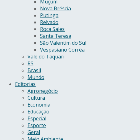
Muçum
Nova Bréscia
Putinga
Relvado
Roca Sales
Santa Teresa
São Valentim do Sul
Vespasiano Corrêa
Vale do Taquari
RS
Brasil
Mundo
Editorias
Agronegócio
Cultura
Economia
Educação
Especial
Esporte
Geral
Meio Ambiente