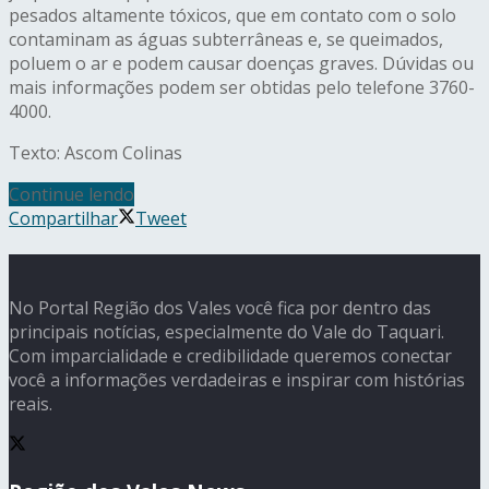
pesados altamente tóxicos, que em contato com o solo
contaminam as águas subterrâneas e, se queimados,
poluem o ar e podem causar doenças graves. Dúvidas ou
mais informações podem ser obtidas pelo telefone 3760-
4000.
Texto: Ascom Colinas
Continue lendo
Compartilhar
Tweet
No Portal Região dos Vales você fica por dentro das
principais notícias, especialmente do Vale do Taquari.
Com imparcialidade e credibilidade queremos conectar
você a informações verdadeiras e inspirar com histórias
reais.