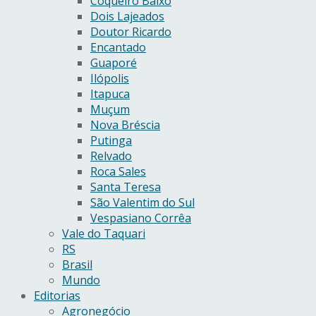
Coqueiro Baixo
Dois Lajeados
Doutor Ricardo
Encantado
Guaporé
Ilópolis
Itapuca
Muçum
Nova Bréscia
Putinga
Relvado
Roca Sales
Santa Teresa
São Valentim do Sul
Vespasiano Corrêa
Vale do Taquari
RS
Brasil
Mundo
Editorias
Agronegócio