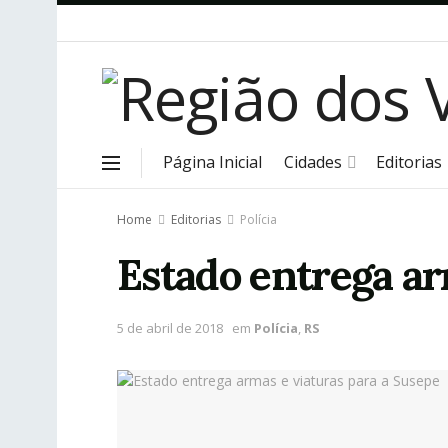
Página Inicial
Cidades
Editorias
Home
Editorias
Polícia
Estado entrega ar
5 de abril de 2018
em
Polícia
,
RS