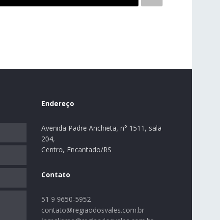
Endereço
Avenida Padre Anchieta, n° 1511, sala
204,
Centro, Encantado/RS
Contato
51 9 9650-5952
contato@regiaodosvales.com.br