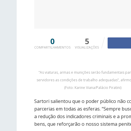
0
5
COMPARTILHAMENTOS
VISUALIZAÇÕES
“As viaturas, armas e munições serão fundamentais pa
servidores as condições de trabalho adequadas”, afirm
(Foto: Karine Viana/Palácio Piratini)
Sartori salientou que o poder público não 
parcerias em todas as esferas. “Sempre busc
a redução dos indicadores criminais e a pro
bens, que reforçarão o nosso sistema peniten