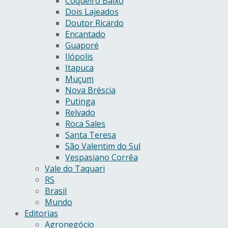
Coqueiro Baixo
Dois Lajeados
Doutor Ricardo
Encantado
Guaporé
Ilópolis
Itapuca
Muçum
Nova Bréscia
Putinga
Relvado
Roca Sales
Santa Teresa
São Valentim do Sul
Vespasiano Corrêa
Vale do Taquari
RS
Brasil
Mundo
Editorias
Agronegócio