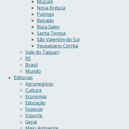
Muçum
Nova Bréscia
Putinga
Relvado
Roca Sales
Santa Teresa
São Valentim do Sul
Vespasiano Corrêa
Vale do Taquari
RS
Brasil
Mundo
Editorias
Agronegócio
Cultura
Economia
Educação
Especial
Esporte
Geral
Meio Ambiente