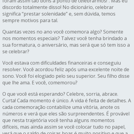
foram assim tão bons a ponto de celebrarmos!”. Mas eu
discordo totalmente disso! No dicionário, celebrar
significa “prestar solenidade” e, sem dúvida, temos
sempre motivos para tal.
Quantas vezes no ano você comemora algo? Somente
nos momentos especiais? Talvez você tenha brindado a
sua formatura, o aniversário, mas será que só tem isso a
se celebrar?
Você estava com dificuldades financeiras e conseguiu
resolver. Você acordou feliz após uma excelente noite de
sono. Você foi elogiado pelo seu superior. Seu filho disse
que lhe ama. E você, comemorou?
O que você está esperando? Celebre, sorria, abrace.
Curta! Cada momento é único. A vida é feita de detalhes. A
cada comemoração contabilize uma vitória, anote os
números e verá que eles são surpreendentes. É provável
que nesta trajetória você tenha alguns momentos
difíceis, mas ainda assim se você colocar tudo no papel,
verá que o saldo de coisas boas é muito positivo e que a