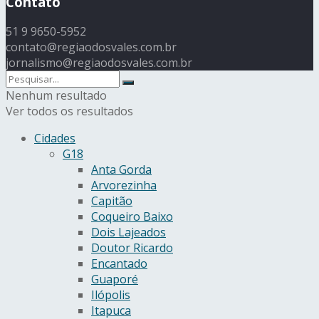
Contato
51 9 9650-5952
contato@regiaodosvales.com.br
jornalismo@regiaodosvales.com.br
Nenhum resultado
Ver todos os resultados
Cidades
G18
Anta Gorda
Arvorezinha
Capitão
Coqueiro Baixo
Dois Lajeados
Doutor Ricardo
Encantado
Guaporé
Ilópolis
Itapuca