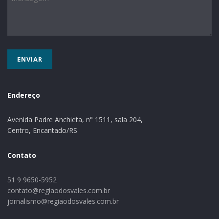
Educação, Cultura, Turismo e Desporto (SMEC).
Texto: Ascom Westfália
Endereço
Avenida Padre Anchieta, n° 1511, sala 204,
Centro, Encantado/RS
Contato
51 9 9650-5952
contato@regiaodosvales.com.br
jornalismo@regiaodosvales.com.br