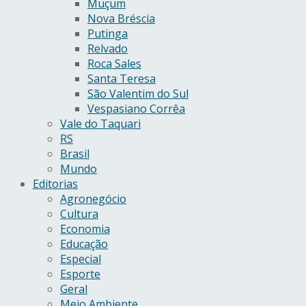
Muçum
Nova Bréscia
Putinga
Relvado
Roca Sales
Santa Teresa
São Valentim do Sul
Vespasiano Corrêa
Vale do Taquari
RS
Brasil
Mundo
Editorias
Agronegócio
Cultura
Economia
Educação
Especial
Esporte
Geral
Meio Ambiente