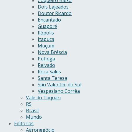
Coqueiro Baixo
Dois Lajeados
Doutor Ricardo
Encantado
Guaporé
Ilópolis
Itapuca
Muçum
Nova Bréscia
Putinga
Relvado
Roca Sales
Santa Teresa
São Valentim do Sul
Vespasiano Corrêa
Vale do Taquari
RS
Brasil
Mundo
Editorias
Agronegócio