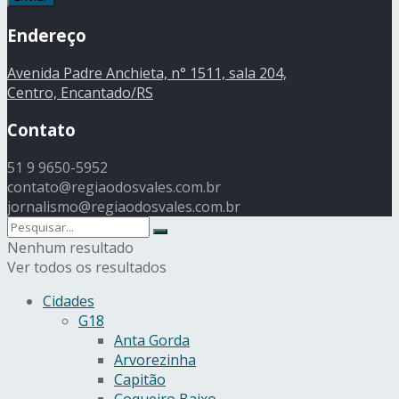
Endereço
Avenida Padre Anchieta, n° 1511, sala 204,
Centro, Encantado/RS
Contato
51 9 9650-5952
contato@regiaodosvales.com.br
jornalismo@regiaodosvales.com.br
Nenhum resultado
Ver todos os resultados
Cidades
G18
Anta Gorda
Arvorezinha
Capitão