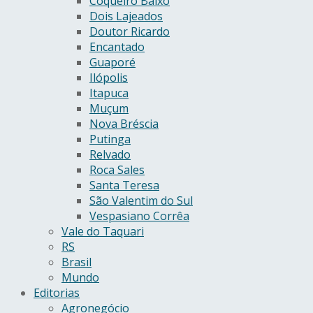
Coqueiro Baixo
Dois Lajeados
Doutor Ricardo
Encantado
Guaporé
Ilópolis
Itapuca
Muçum
Nova Bréscia
Putinga
Relvado
Roca Sales
Santa Teresa
São Valentim do Sul
Vespasiano Corrêa
Vale do Taquari
RS
Brasil
Mundo
Editorias
Agronegócio