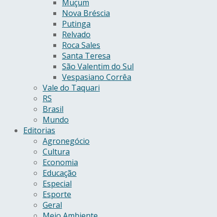
Muçum
Nova Bréscia
Putinga
Relvado
Roca Sales
Santa Teresa
São Valentim do Sul
Vespasiano Corrêa
Vale do Taquari
RS
Brasil
Mundo
Editorias
Agronegócio
Cultura
Economia
Educação
Especial
Esporte
Geral
Meio Ambiente