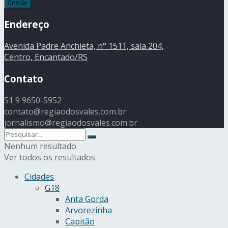
Endereço
Avenida Padre Anchieta, n° 1511, sala 204,
Centro, Encantado/RS
Contato
51 9 9650-5952
contato@regiaodosvales.com.br
jornalismo@regiaodosvales.com.br
Nenhum resultado
Ver todos os resultados
Cidades
G18
Anta Gorda
Arvorezinha
Capitão