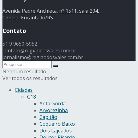
Avenida Padre Anchieta, n° 1511, sala 204,
Centro, Encantado/RS
Contato
51 9 9650-5952
contato@regiaodosvales.com.br
jornalismo@regiaodosvales.com.br
Nenhum resultado
Ver todos os resultados
Cidades
G18
Anta Gorda
Arvorezinha
Capitão
Coqueiro Baixo
Dois Lajeados
Doutor Ricardo