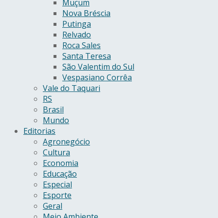
Muçum
Nova Bréscia
Putinga
Relvado
Roca Sales
Santa Teresa
São Valentim do Sul
Vespasiano Corrêa
Vale do Taquari
RS
Brasil
Mundo
Editorias
Agronegócio
Cultura
Economia
Educação
Especial
Esporte
Geral
Meio Ambiente