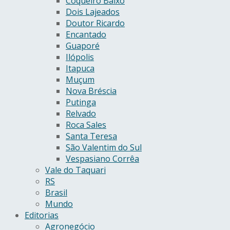
Coqueiro Baixo
Dois Lajeados
Doutor Ricardo
Encantado
Guaporé
Ilópolis
Itapuca
Muçum
Nova Bréscia
Putinga
Relvado
Roca Sales
Santa Teresa
São Valentim do Sul
Vespasiano Corrêa
Vale do Taquari
RS
Brasil
Mundo
Editorias
Agronegócio