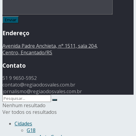
Endereço
Avenida Padre Anchieta, n° 1511, sala 204,
Centro, Encantado/RS
Contato
51 9 9650-5952
contato@regiaodosvales.com.br
jornalismo@regiaodosvales.com.br
Nenhum resultado
Ver todos os resultados
Cidades
G18