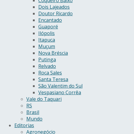
Coqueiro Baixo
Dois Lajeados
Doutor Ricardo
Encantado
Guaporé
Ilópolis
Itapuca
Muçum
Nova Bréscia
Putinga
Relvado
Roca Sales
Santa Teresa
São Valentim do Sul
Vespasiano Corrêa
Vale do Taquari
RS
Brasil
Mundo
Editorias
Agronegócio