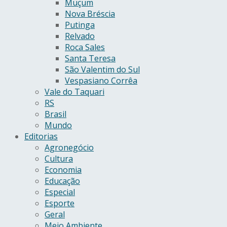
Muçum
Nova Bréscia
Putinga
Relvado
Roca Sales
Santa Teresa
São Valentim do Sul
Vespasiano Corrêa
Vale do Taquari
RS
Brasil
Mundo
Editorias
Agronegócio
Cultura
Economia
Educação
Especial
Esporte
Geral
Meio Ambiente