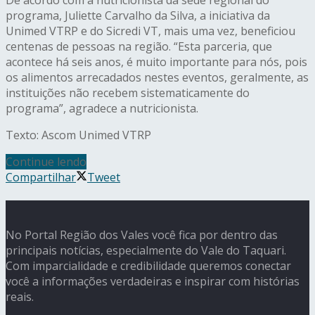
programa, Juliette Carvalho da Silva, a iniciativa da
Unimed VTRP e do Sicredi VT, mais uma vez, beneficiou
centenas de pessoas na região. “Esta parceria, que
acontece há seis anos, é muito importante para nós, pois
os alimentos arrecadados nestes eventos, geralmente, as
instituições não recebem sistematicamente do
programa”, agradece a nutricionista.
Texto: Ascom Unimed VTRP
Continue lendo
Compartilhar
Tweet
No Portal Região dos Vales você fica por dentro das
principais notícias, especialmente do Vale do Taquari.
Com imparcialidade e credibilidade queremos conectar
você a informações verdadeiras e inspirar com histórias
reais.