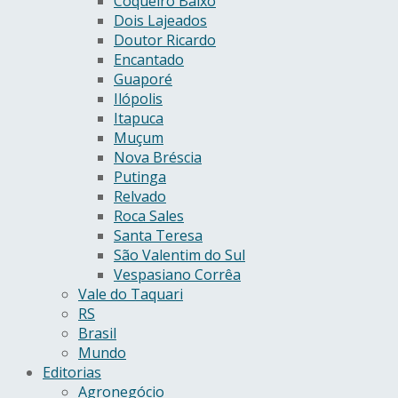
Coqueiro Baixo
Dois Lajeados
Doutor Ricardo
Encantado
Guaporé
Ilópolis
Itapuca
Muçum
Nova Bréscia
Putinga
Relvado
Roca Sales
Santa Teresa
São Valentim do Sul
Vespasiano Corrêa
Vale do Taquari
RS
Brasil
Mundo
Editorias
Agronegócio