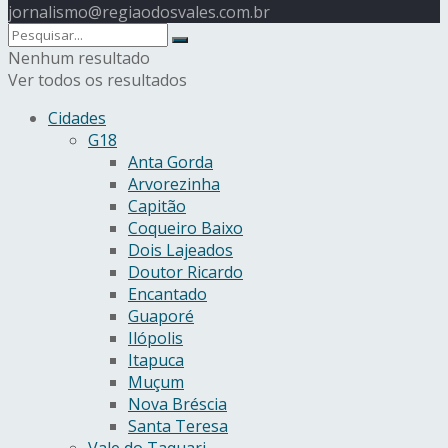
jornalismo@regiaodosvales.com.br
Nenhum resultado
Ver todos os resultados
Cidades
G18
Anta Gorda
Arvorezinha
Capitão
Coqueiro Baixo
Dois Lajeados
Doutor Ricardo
Encantado
Guaporé
Ilópolis
Itapuca
Muçum
Nova Bréscia
Santa Teresa