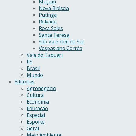
Muçum
Nova Bréscia
Putinga
Relvado
Roca Sales
Santa Teresa
São Valentim do Sul
Vespasiano Corrêa
Vale do Taquari
RS
Brasil
Mundo
Editorias
Agronegócio
Cultura
Economia
Educação
Especial
Esporte
Geral
Meio Ambiente