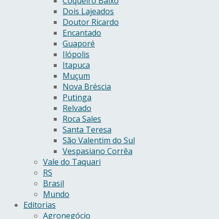
Coqueiro Baixo
Dois Lajeados
Doutor Ricardo
Encantado
Guaporé
Ilópolis
Itapuca
Muçum
Nova Bréscia
Putinga
Relvado
Roca Sales
Santa Teresa
São Valentim do Sul
Vespasiano Corrêa
Vale do Taquari
RS
Brasil
Mundo
Editorias
Agronegócio