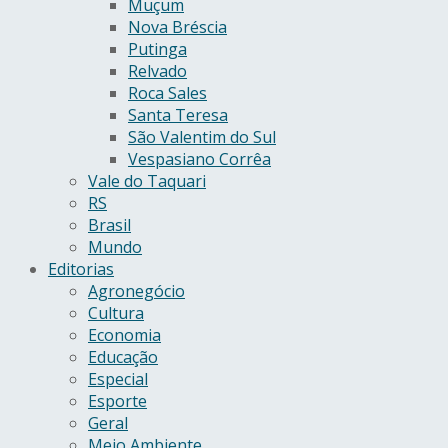
Muçum
Nova Bréscia
Putinga
Relvado
Roca Sales
Santa Teresa
São Valentim do Sul
Vespasiano Corrêa
Vale do Taquari
RS
Brasil
Mundo
Editorias
Agronegócio
Cultura
Economia
Educação
Especial
Esporte
Geral
Meio Ambiente