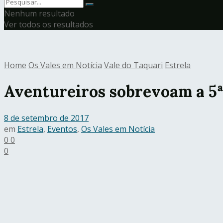
Nenhum resultado
Ver todos os resultados
Home
Os Vales em Notícia
Vale do Taquari
Estrela
Aventureiros sobrevoam a 5ª
8 de setembro de 2017
em
Estrela
,
Eventos
,
Os Vales em Notícia
0
0
0