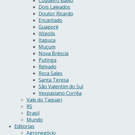
Coqueiro Baixo
Dois Lajeados
Doutor Ricardo
Encantado
Guaporé
Ilópolis
Itapuca
Muçum
Nova Bréscia
Putinga
Relvado
Roca Sales
Santa Teresa
São Valentim do Sul
Vespasiano Corrêa
Vale do Taquari
RS
Brasil
Mundo
Editorias
Agronegócio