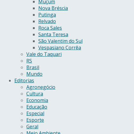
Muçum
Nova Bréscia
Putinga
Relvado
Roca Sales
Santa Teresa
São Valentim do Sul
Vespasiano Corrêa
Vale do Taquari
RS
Brasil
Mundo
Editorias
Agronegócio
Cultura
Economia
Educação
Especial
Esporte
Geral
Meio Ambiente