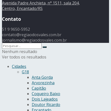
Avenida Padre Anchieta, n° 1511, sala 204,
Centro, Encantado/RS
Contato
51 9 9650-5952
contato@regiaodosvales.com.br
jornalismo@regiaodosvales.com.br
Nenhum resultado
Ver todos os resultados
Cidades
G18
Anta Gorda
Arvorezinha
Capitão
Coqueiro Baixo
Dois Lajeados
Doutor Ricardo
Encantado