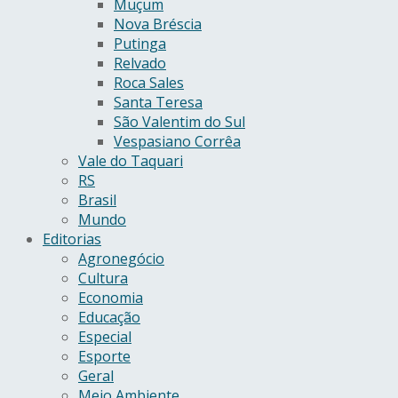
Muçum
Nova Bréscia
Putinga
Relvado
Roca Sales
Santa Teresa
São Valentim do Sul
Vespasiano Corrêa
Vale do Taquari
RS
Brasil
Mundo
Editorias
Agronegócio
Cultura
Economia
Educação
Especial
Esporte
Geral
Meio Ambiente