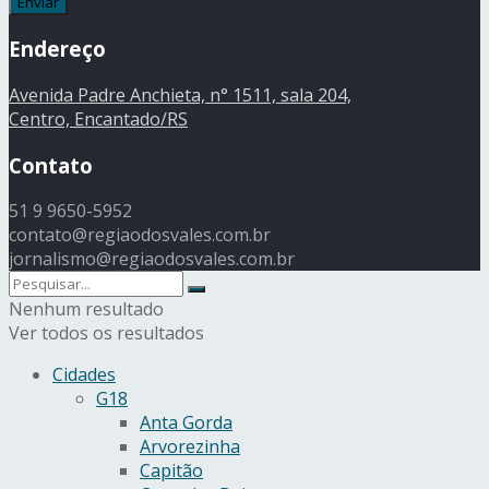
Endereço
Avenida Padre Anchieta, n° 1511, sala 204,
Centro, Encantado/RS
Contato
51 9 9650-5952
contato@regiaodosvales.com.br
jornalismo@regiaodosvales.com.br
Nenhum resultado
Ver todos os resultados
Cidades
G18
Anta Gorda
Arvorezinha
Capitão