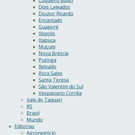
Coqueiro Baixo
Dois Lajeados
Doutor Ricardo
Encantado
Guaporé
Ilópolis
Itapuca
Muçum
Nova Bréscia
Putinga
Relvado
Roca Sales
Santa Teresa
São Valentim do Sul
Vespasiano Corrêa
Vale do Taquari
RS
Brasil
Mundo
Editorias
Agronegócio