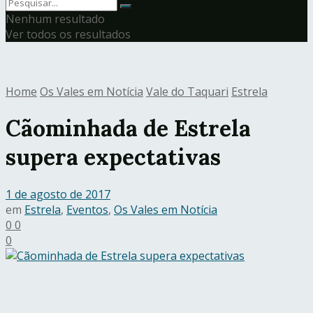
Nenhum resultado
Ver todos os resultados
Home
Os Vales em Notícia
Vale do Taquari
Estrela
Cãominhada de Estrela
supera expectativas
1 de agosto de 2017
em
Estrela
,
Eventos
,
Os Vales em Notícia
0
0
0