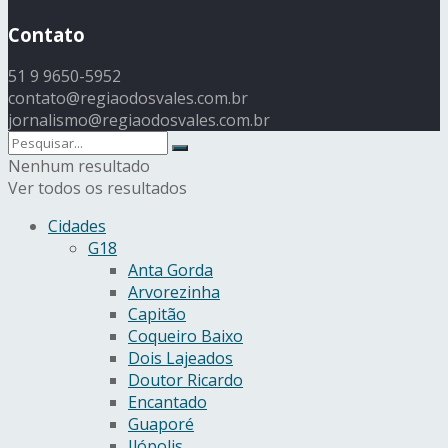
Contato
51 9 9650-5952
contato@regiaodosvales.com.br
jornalismo@regiaodosvales.com.br
Nenhum resultado
Ver todos os resultados
Cidades
G18
Anta Gorda
Arvorezinha
Capitão
Coqueiro Baixo
Dois Lajeados
Doutor Ricardo
Encantado
Guaporé
Ilópolis