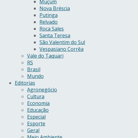
Muçum
Nova Bréscia
Putinga
Relvado
Roca Sales
Santa Teresa
São Valentim do Sul
Vespasiano Corrêa
Vale do Taquari
RS
Brasil
Mundo
Editorias
Agronegócio
Cultura
Economia
Educação
Especial
Esporte
Geral
Meio Ambiente