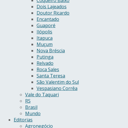
Coqueiro Baixo
Dois Lajeados
Doutor Ricardo
Encantado
Guaporé
Ilópolis
Itapuca
Muçum
Nova Bréscia
Putinga
Relvado
Roca Sales
Santa Teresa
São Valentim do Sul
Vespasiano Corrêa
Vale do Taquari
RS
Brasil
Mundo
Editorias
Agronegócio