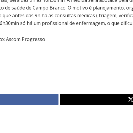
nas) será das 9h às 16h30min. A medida será adotada pela u
o de saúde de Campo Branco. O motivo é planejamento, orga
o que antes das 9h há as consultas médicas ( triagem, veri
16h30min só há um profissional de enfermagem, o que dificu
to: Ascom Progresso