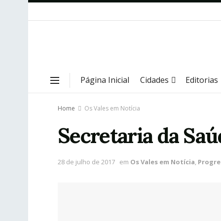
Página Inicial
Cidades
Editorias
Home
Os Vales em Notícia
Secretaria da Saú
28 de julho de 2017
em
Os Vales em Notícia
,
Progre