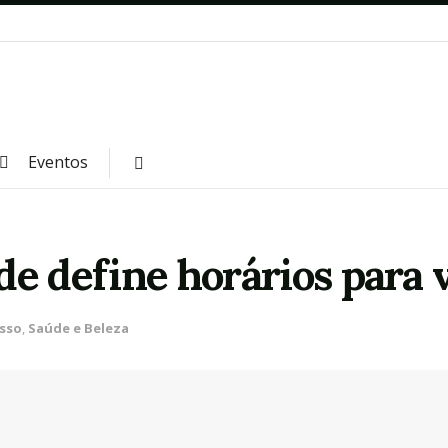
Eventos
de define horários para 
sso
,
Saúde e Beleza