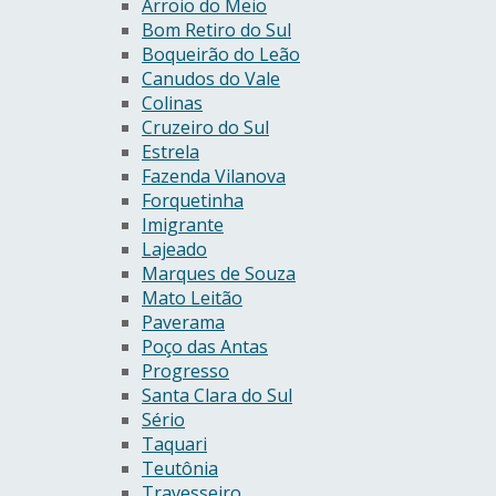
Arroio do Meio
Bom Retiro do Sul
Boqueirão do Leão
Canudos do Vale
Colinas
Cruzeiro do Sul
Estrela
Fazenda Vilanova
Forquetinha
Imigrante
Lajeado
Marques de Souza
Mato Leitão
Paverama
Poço das Antas
Progresso
Santa Clara do Sul
Sério
Taquari
Teutônia
Travesseiro