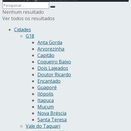
Nenhum resultado
Ver todos os resultados
Cidades
G18
Anta Gorda
Arvorezinha
Capitão
Coqueiro Baixo
Dois Lajeados
Doutor Ricardo
Encantado
Guaporé
Ilópolis
Itapuca
Muçum
Nova Bréscia
Santa Teresa
Vale do Taquari