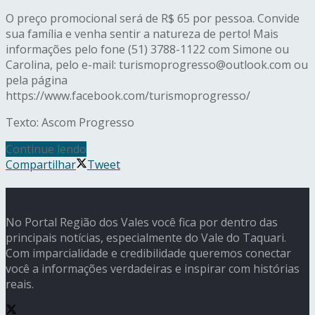
O preço promocional será de R$ 65 por pessoa. Convide
sua família e venha sentir a natureza de perto! Mais
informações pelo fone (51) 3788-1122 com Simone ou
Carolina, pelo e-mail: turismoprogresso@outlook.com ou
pela página
https://www.facebook.com/turismoprogresso/
Texto: Ascom Progresso
Continue lendo
Compartilhar
Tweet
No Portal Região dos Vales você fica por dentro das
principais notícias, especialmente do Vale do Taquari.
Com imparcialidade e credibilidade queremos conectar
você a informações verdadeiras e inspirar com histórias
reais.