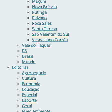
Muçum
Nova Bréscia
Putinga
Relvado
Roca Sales
Santa Teresa
São Valentim do Sul
Vespasiano Corrêa
Vale do Taquari
RS
Brasil
Mundo
Editorias
Agronegócio
Cultura
Economia
Educação
Especial
Esporte
Geral
Meio Ambiente