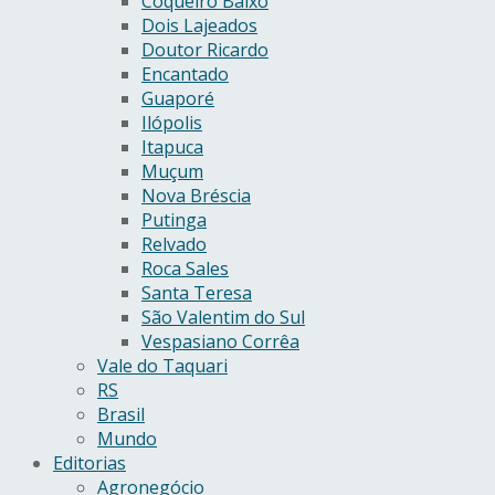
Coqueiro Baixo
Dois Lajeados
Doutor Ricardo
Encantado
Guaporé
Ilópolis
Itapuca
Muçum
Nova Bréscia
Putinga
Relvado
Roca Sales
Santa Teresa
São Valentim do Sul
Vespasiano Corrêa
Vale do Taquari
RS
Brasil
Mundo
Editorias
Agronegócio