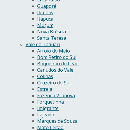
Guaporé
Ilópolis
Itapuca
Muçum
Nova Bréscia
Santa Teresa
Vale do Taquari
Arroio do Meio
Bom Retiro do Sul
Boqueirão do Leão
Canudos do Vale
Colinas
Cruzeiro do Sul
Estrela
Fazenda Vilanova
Forquetinha
Imigrante
Lajeado
Marques de Souza
Mato Leitão