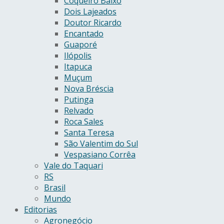
Coqueiro Baixo
Dois Lajeados
Doutor Ricardo
Encantado
Guaporé
Ilópolis
Itapuca
Muçum
Nova Bréscia
Putinga
Relvado
Roca Sales
Santa Teresa
São Valentim do Sul
Vespasiano Corrêa
Vale do Taquari
RS
Brasil
Mundo
Editorias
Agronegócio