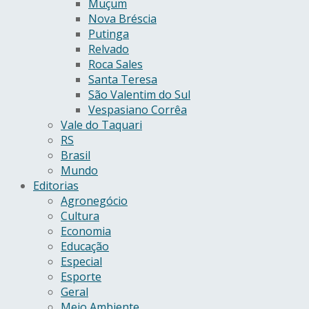
Muçum
Nova Bréscia
Putinga
Relvado
Roca Sales
Santa Teresa
São Valentim do Sul
Vespasiano Corrêa
Vale do Taquari
RS
Brasil
Mundo
Editorias
Agronegócio
Cultura
Economia
Educação
Especial
Esporte
Geral
Meio Ambiente