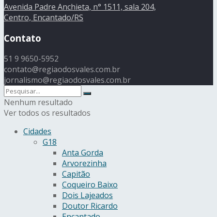
Avenida Padre Anchieta, n° 1511, sala 204,
Centro, Encantado/RS
Contato
51 9 9650-5952
contato@regiaodosvales.com.br
jornalismo@regiaodosvales.com.br
Nenhum resultado
Ver todos os resultados
Cidades
G18
Anta Gorda
Arvorezinha
Capitão
Coqueiro Baixo
Dois Lajeados
Doutor Ricardo
Encantado