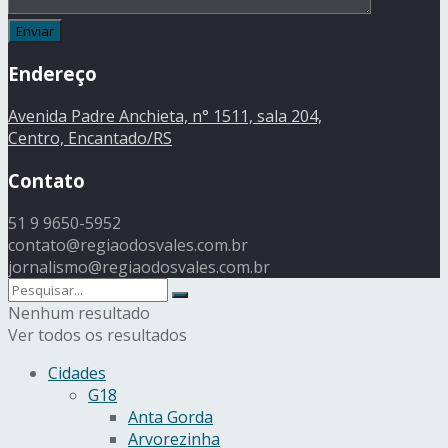
Endereço
Avenida Padre Anchieta, n° 1511, sala 204,
Centro, Encantado/RS
Contato
51 9 9650-5952
contato@regiaodosvales.com.br
jornalismo@regiaodosvales.com.br
Nenhum resultado
Ver todos os resultados
Cidades
G18
Anta Gorda
Arvorezinha