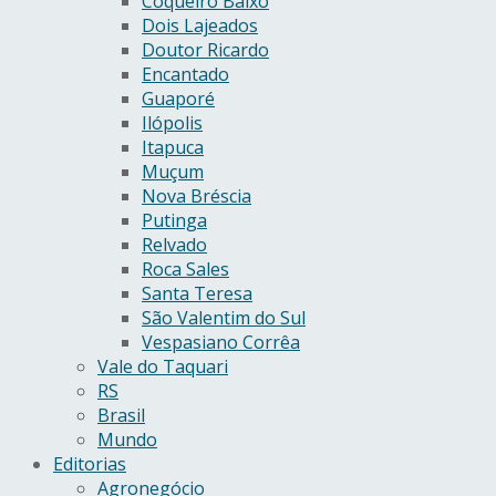
Coqueiro Baixo
Dois Lajeados
Doutor Ricardo
Encantado
Guaporé
Ilópolis
Itapuca
Muçum
Nova Bréscia
Putinga
Relvado
Roca Sales
Santa Teresa
São Valentim do Sul
Vespasiano Corrêa
Vale do Taquari
RS
Brasil
Mundo
Editorias
Agronegócio