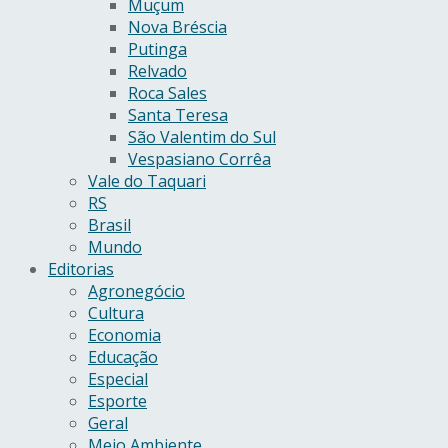
Muçum
Nova Bréscia
Putinga
Relvado
Roca Sales
Santa Teresa
São Valentim do Sul
Vespasiano Corrêa
Vale do Taquari
RS
Brasil
Mundo
Editorias
Agronegócio
Cultura
Economia
Educação
Especial
Esporte
Geral
Meio Ambiente