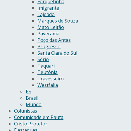
Forquetinha
Imigrante
Lajeado
Marques de Souza
Mato Leitão
Paverama
Poço das Antas
Progresso
Santa Clara do Sul
Sério
Taquari
Teutônia
Travesseiro
Westfália
RS
Brasil
Mundo
Colunistas
Comunidade em Pauta
Cristo Protetor
Destaques