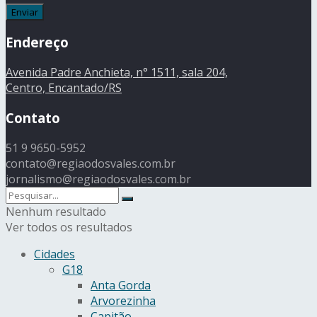
Endereço
Avenida Padre Anchieta, n° 1511, sala 204,
Centro, Encantado/RS
Contato
51 9 9650-5952
contato@regiaodosvales.com.br
jornalismo@regiaodosvales.com.br
Nenhum resultado
Ver todos os resultados
Cidades
G18
Anta Gorda
Arvorezinha
Capitão