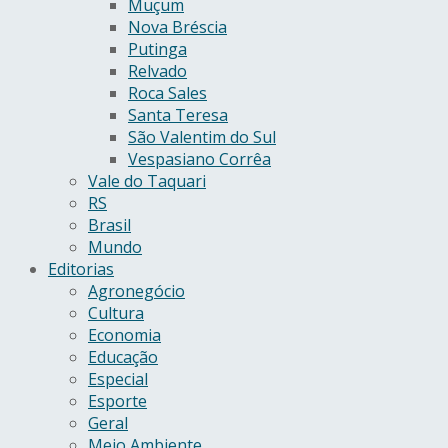
Muçum
Nova Bréscia
Putinga
Relvado
Roca Sales
Santa Teresa
São Valentim do Sul
Vespasiano Corrêa
Vale do Taquari
RS
Brasil
Mundo
Editorias
Agronegócio
Cultura
Economia
Educação
Especial
Esporte
Geral
Meio Ambiente