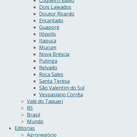
Coqueiro Baixo
Dois Lajeados
Doutor Ricardo
Encantado
Guaporé
Ilópolis
Itapuca
Muçum
Nova Bréscia
Putinga
Relvado
Roca Sales
Santa Teresa
São Valentim do Sul
Vespasiano Corrêa
Vale do Taquari
RS
Brasil
Mundo
Editorias
Agronegócio