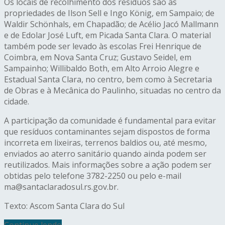
Os locais de recolhimento dos resíduos são as
propriedades de Ilson Sell e Ingo König, em Sampaio; de
Waldir Schönhals, em Chapadão; de Acélio Jacó Mallmann
e de Edolar José Luft, em Picada Santa Clara. O material
também pode ser levado às escolas Frei Henrique de
Coimbra, em Nova Santa Cruz; Gustavo Seidel, em
Sampainho; Willibaldo Both, em Alto Arroio Alegre e
Estadual Santa Clara, no centro, bem como à Secretaria
de Obras e à Mecânica do Paulinho, situadas no centro da
cidade.
A participação da comunidade é fundamental para evitar
que resíduos contaminantes sejam dispostos de forma
incorreta em lixeiras, terrenos baldios ou, até mesmo,
enviados ao aterro sanitário quando ainda podem ser
reutilizados. Mais informações sobre a ação podem ser
obtidas pelo telefone 3782-2250 ou pelo e-mail
ma@santaclaradosul.rs.gov.br.
Texto: Ascom Santa Clara do Sul
Continue lendo