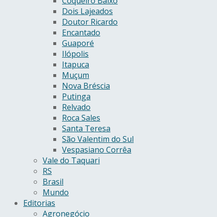
Coqueiro Baixo
Dois Lajeados
Doutor Ricardo
Encantado
Guaporé
Ilópolis
Itapuca
Muçum
Nova Bréscia
Putinga
Relvado
Roca Sales
Santa Teresa
São Valentim do Sul
Vespasiano Corrêa
Vale do Taquari
RS
Brasil
Mundo
Editorias
Agronegócio