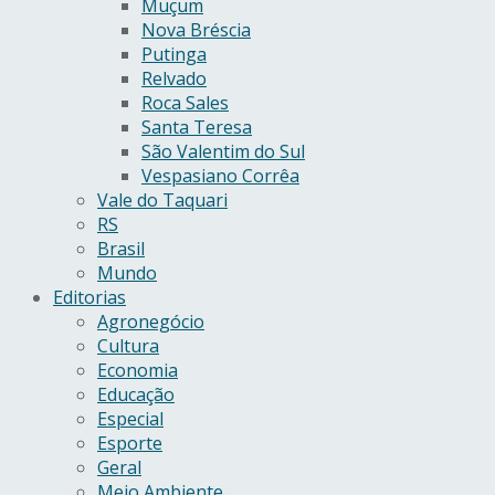
Muçum
Nova Bréscia
Putinga
Relvado
Roca Sales
Santa Teresa
São Valentim do Sul
Vespasiano Corrêa
Vale do Taquari
RS
Brasil
Mundo
Editorias
Agronegócio
Cultura
Economia
Educação
Especial
Esporte
Geral
Meio Ambiente