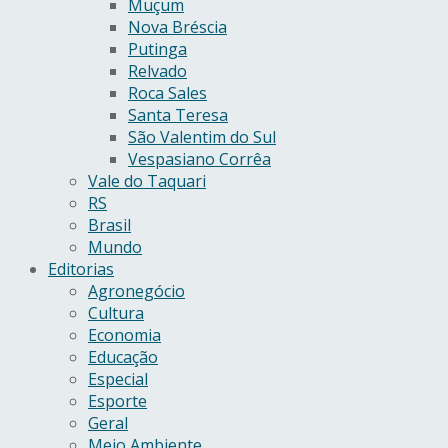
Muçum
Nova Bréscia
Putinga
Relvado
Roca Sales
Santa Teresa
São Valentim do Sul
Vespasiano Corrêa
Vale do Taquari
RS
Brasil
Mundo
Editorias
Agronegócio
Cultura
Economia
Educação
Especial
Esporte
Geral
Meio Ambiente