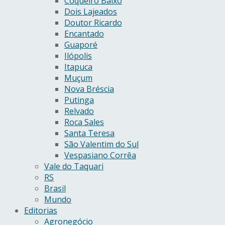
Coqueiro Baixo
Dois Lajeados
Doutor Ricardo
Encantado
Guaporé
Ilópolis
Itapuca
Muçum
Nova Bréscia
Putinga
Relvado
Roca Sales
Santa Teresa
São Valentim do Sul
Vespasiano Corrêa
Vale do Taquari
RS
Brasil
Mundo
Editorias
Agronegócio