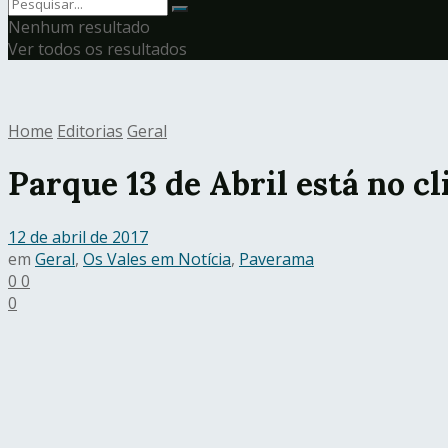
Nenhum resultado
Ver todos os resultados
Home
Editorias
Geral
Parque 13 de Abril está no c
12 de abril de 2017
em
Geral
,
Os Vales em Notícia
,
Paverama
0
0
0