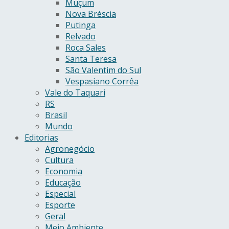
Muçum
Nova Bréscia
Putinga
Relvado
Roca Sales
Santa Teresa
São Valentim do Sul
Vespasiano Corrêa
Vale do Taquari
RS
Brasil
Mundo
Editorias
Agronegócio
Cultura
Economia
Educação
Especial
Esporte
Geral
Meio Ambiente