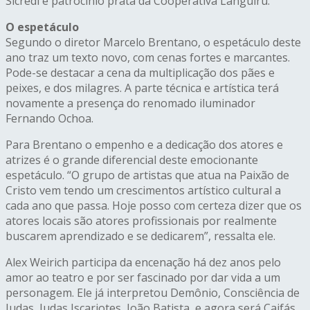
Sicredi e patrocínio prata da Cooperativa Languiru.
O espetáculo
Segundo o diretor Marcelo Brentano, o espetáculo deste
ano traz um texto novo, com cenas fortes e marcantes.
Pode-se destacar a cena da multiplicação dos pães e
peixes, e dos milagres. A parte técnica e artística terá
novamente a presença do renomado iluminador
Fernando Ochoa.
Para Brentano o empenho e a dedicação dos atores e
atrizes é o grande diferencial deste emocionante
espetáculo. “O grupo de artistas que atua na Paixão de
Cristo vem tendo um crescimentos artístico cultural a
cada ano que passa. Hoje posso com certeza dizer que os
atores locais são atores profissionais por realmente
buscarem aprendizado e se dedicarem”, ressalta ele.
Alex Weirich participa da encenação há dez anos pelo
amor ao teatro e por ser fascinado por dar vida a um
personagem. Ele já interpretou Demônio, Consciência de
Judas, Judas Iscariotes, João Batista, e agora será Caifás.