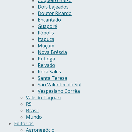
Coqueiro Baixo
Dois Lajeados
Doutor Ricardo
Encantado
Guaporé
Ilópolis
Itapuca
Muçum
Nova Bréscia
Putinga
Relvado
Roca Sales
Santa Teresa
São Valentim do Sul
Vespasiano Corrêa
Vale do Taquari
RS
Brasil
Mundo
Editorias
Agronegócio