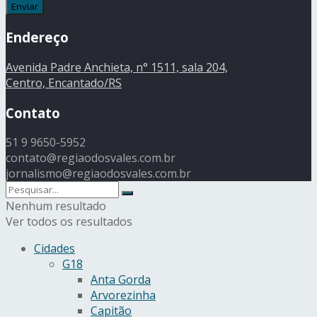
Endereço
Avenida Padre Anchieta, n° 1511, sala 204,
Centro, Encantado/RS
Contato
51 9 9650-5952
contato@regiaodosvales.com.br
jornalismo@regiaodosvales.com.br
Nenhum resultado
Ver todos os resultados
Cidades
G18
Anta Gorda
Arvorezinha
Capitão