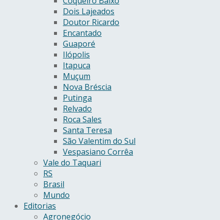
Coqueiro Baixo
Dois Lajeados
Doutor Ricardo
Encantado
Guaporé
Ilópolis
Itapuca
Muçum
Nova Bréscia
Putinga
Relvado
Roca Sales
Santa Teresa
São Valentim do Sul
Vespasiano Corrêa
Vale do Taquari
RS
Brasil
Mundo
Editorias
Agronegócio