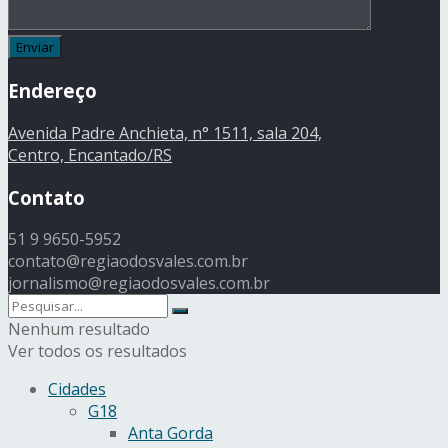
Endereço
Avenida Padre Anchieta, n° 1511, sala 204,
Centro, Encantado/RS
Contato
51 9 9650-5952
contato@regiaodosvales.com.br
jornalismo@regiaodosvales.com.br
Nenhum resultado
Ver todos os resultados
Cidades
G18
Anta Gorda