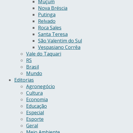
Muçum
Nova Bréscia
Putinga
Relvado
Roca Sales
Santa Teresa
São Valentim do Sul
Vespasiano Corrêa
Vale do Taquari
RS
Brasil
Mundo
Editorias
Agronegócio
Cultura
Economia
Educação
Especial
Esporte
Geral
Meio Ambiente