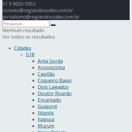
51 9 9650-5952
contato@regiaodosvales.com.br
jornalismo@regiaodosvales.com.br
Nenhum resultado
Ver todos os resultados
Cidades
G18
Anta Gorda
Arvorezinha
Capitão
Coqueiro Baixo
Dois Lajeados
Doutor Ricardo
Encantado
Guaporé
Ilópolis
Itapuca
Muçum