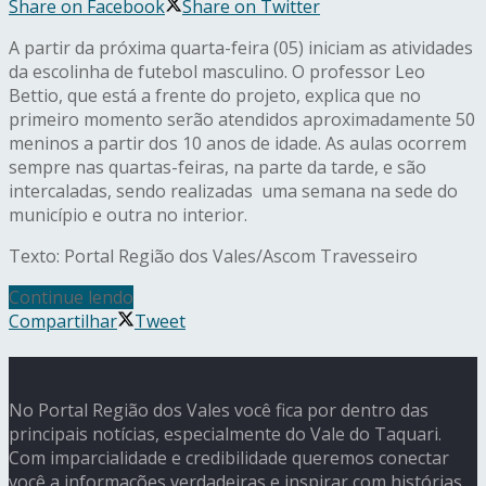
Share on Facebook
Share on Twitter
A partir da próxima quarta-feira (05) iniciam as atividades
da escolinha de futebol masculino. O professor Leo
Bettio, que está a frente do projeto, explica que no
primeiro momento serão atendidos aproximadamente 50
meninos a partir dos 10 anos de idade. As aulas ocorrem
sempre nas quartas-feiras, na parte da tarde, e são
intercaladas, sendo realizadas uma semana na sede do
município e outra no interior.
Texto: Portal Região dos Vales/Ascom Travesseiro
Continue lendo
Compartilhar
Tweet
No Portal Região dos Vales você fica por dentro das
principais notícias, especialmente do Vale do Taquari.
Com imparcialidade e credibilidade queremos conectar
você a informações verdadeiras e inspirar com histórias