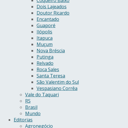
Coqueiro Baixo
Dois Lajeados
Doutor Ricardo
Encantado
Guaporé
Ilópolis
Itapuca
Muçum
Nova Bréscia
Putinga
Relvado
Roca Sales
Santa Teresa
São Valentim do Sul
Vespasiano Corrêa
Vale do Taquari
RS
Brasil
Mundo
Editorias
Agronegócio