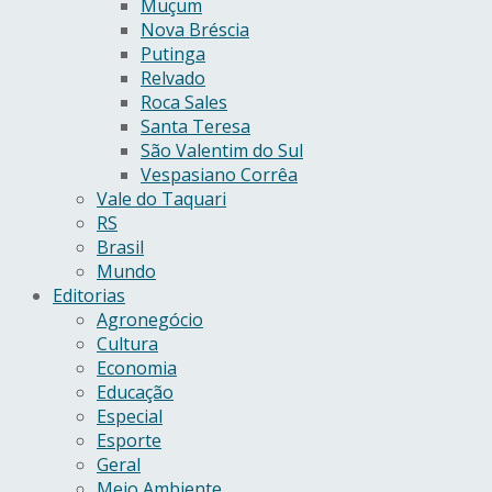
Muçum
Nova Bréscia
Putinga
Relvado
Roca Sales
Santa Teresa
São Valentim do Sul
Vespasiano Corrêa
Vale do Taquari
RS
Brasil
Mundo
Editorias
Agronegócio
Cultura
Economia
Educação
Especial
Esporte
Geral
Meio Ambiente