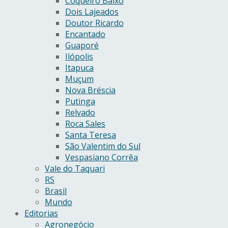
Coqueiro Baixo
Dois Lajeados
Doutor Ricardo
Encantado
Guaporé
Ilópolis
Itapuca
Muçum
Nova Bréscia
Putinga
Relvado
Roca Sales
Santa Teresa
São Valentim do Sul
Vespasiano Corrêa
Vale do Taquari
RS
Brasil
Mundo
Editorias
Agronegócio