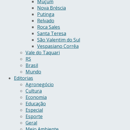
Muçum
Nova Bréscia
Putinga
Relvado
Roca Sales
Santa Teresa
São Valentim do Sul
Vespasiano Corrêa
Vale do Taquari
RS
Brasil
Mundo
Editorias
Agronegócio
Cultura
Economia
Educação
Especial
Esporte
Geral
Meio Ambiente