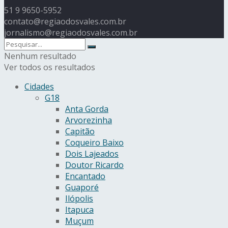
51 9 9650-5952
contato@regiaodosvales.com.br
jornalismo@regiaodosvales.com.br
Nenhum resultado
Ver todos os resultados
Cidades
G18
Anta Gorda
Arvorezinha
Capitão
Coqueiro Baixo
Dois Lajeados
Doutor Ricardo
Encantado
Guaporé
Ilópolis
Itapuca
Muçum