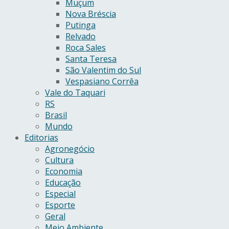
Muçum
Nova Bréscia
Putinga
Relvado
Roca Sales
Santa Teresa
São Valentim do Sul
Vespasiano Corrêa
Vale do Taquari
RS
Brasil
Mundo
Editorias
Agronegócio
Cultura
Economia
Educação
Especial
Esporte
Geral
Meio Ambiente