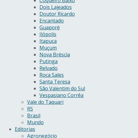
Coqueiro Baixo
Dois Lajeados
Doutor Ricardo
Encantado
Guaporé
Ilópolis
Itapuca
Muçum
Nova Bréscia
Putinga
Relvado
Roca Sales
Santa Teresa
São Valentim do Sul
Vespasiano Corrêa
Vale do Taquari
RS
Brasil
Mundo
Editorias
Agronegócio