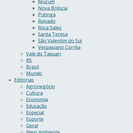
Muçum
Nova Bréscia
Putinga
Relvado
Roca Sales
Santa Teresa
São Valentim do Sul
Vespasiano Corrêa
Vale do Taquari
RS
Brasil
Mundo
Editorias
Agronegócio
Cultura
Economia
Educação
Especial
Esporte
Geral
Meio Ambiente