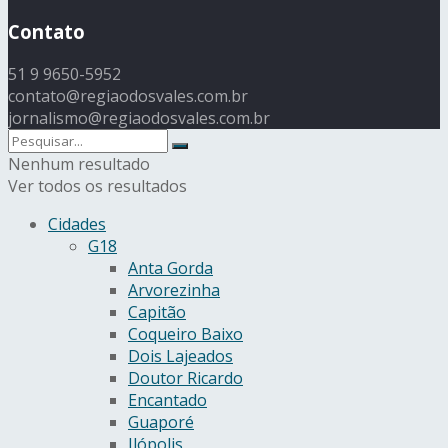
Contato
51 9 9650-5952
contato@regiaodosvales.com.br
jornalismo@regiaodosvales.com.br
Nenhum resultado
Ver todos os resultados
Cidades
G18
Anta Gorda
Arvorezinha
Capitão
Coqueiro Baixo
Dois Lajeados
Doutor Ricardo
Encantado
Guaporé
Ilópolis