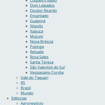
Coqueiro Baixo
Dois Lajeados
Doutor Ricardo
Encantado
Guaporé
Ilópolis
Itapuca
Muçum
Nova Bréscia
Putinga
Relvado
Roca Sales
Santa Teresa
São Valentim do Sul
Vespasiano Corrêa
Vale do Taquari
RS
Brasil
Mundo
Editorias
Agronegócio