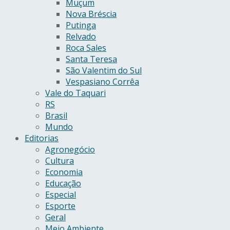
Muçum
Nova Bréscia
Putinga
Relvado
Roca Sales
Santa Teresa
São Valentim do Sul
Vespasiano Corrêa
Vale do Taquari
RS
Brasil
Mundo
Editorias
Agronegócio
Cultura
Economia
Educação
Especial
Esporte
Geral
Meio Ambiente