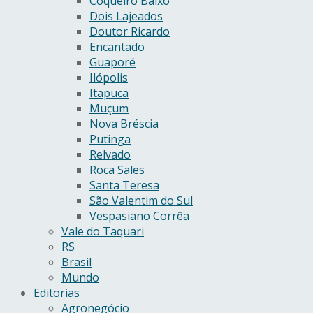
Coqueiro Baixo
Dois Lajeados
Doutor Ricardo
Encantado
Guaporé
Ilópolis
Itapuca
Muçum
Nova Bréscia
Putinga
Relvado
Roca Sales
Santa Teresa
São Valentim do Sul
Vespasiano Corrêa
Vale do Taquari
RS
Brasil
Mundo
Editorias
Agronegócio