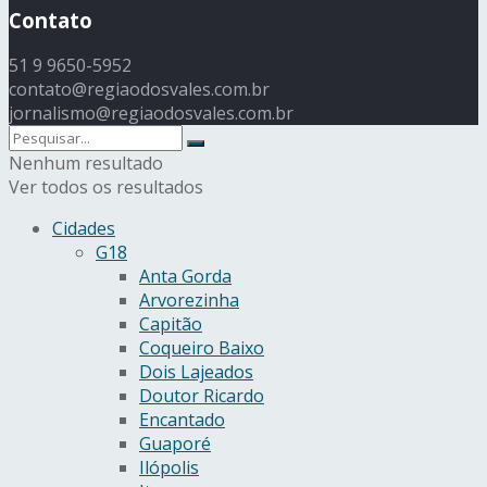
Contato
51 9 9650-5952
contato@regiaodosvales.com.br
jornalismo@regiaodosvales.com.br
Nenhum resultado
Ver todos os resultados
Cidades
G18
Anta Gorda
Arvorezinha
Capitão
Coqueiro Baixo
Dois Lajeados
Doutor Ricardo
Encantado
Guaporé
Ilópolis