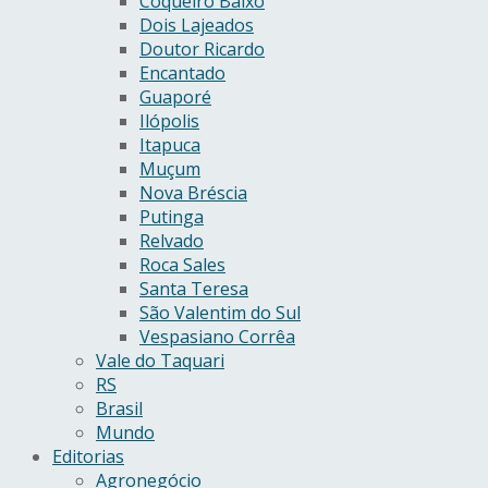
Coqueiro Baixo
Dois Lajeados
Doutor Ricardo
Encantado
Guaporé
Ilópolis
Itapuca
Muçum
Nova Bréscia
Putinga
Relvado
Roca Sales
Santa Teresa
São Valentim do Sul
Vespasiano Corrêa
Vale do Taquari
RS
Brasil
Mundo
Editorias
Agronegócio