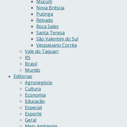
Muçum
Nova Bréscia
Putinga
Relvado
Roca Sales
Santa Teresa
São Valentim do Sul
Vespasiano Corrêa
Vale do Taquari
RS
Brasil
Mundo
Editorias
Agronegócio
Cultura
Economia
Educação
Especial
Esporte
Geral
Meio Ambiente