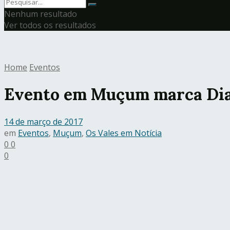
Nenhum resultado
Ver todos os resultados
Home
Eventos
Evento em Muçum marca Dia
14 de março de 2017
em
Eventos
,
Muçum
,
Os Vales em Notícia
0
0
0