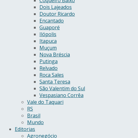
Coqueiro Baixo
Dois Lajeados
Doutor Ricardo
Encantado
Guaporé
Ilópolis
Itapuca
Muçum
Nova Bréscia
Putinga
Relvado
Roca Sales
Santa Teresa
São Valentim do Sul
Vespasiano Corrêa
Vale do Taquari
RS
Brasil
Mundo
Editorias
Agronegócio