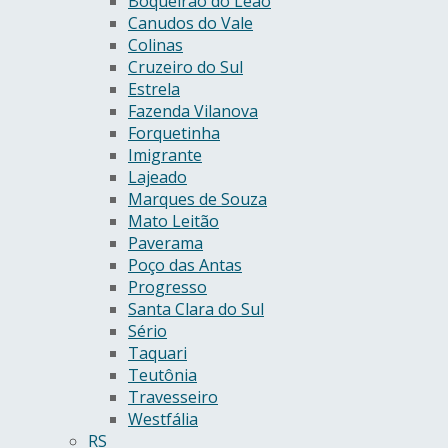
Boqueirão do Leão
Canudos do Vale
Colinas
Cruzeiro do Sul
Estrela
Fazenda Vilanova
Forquetinha
Imigrante
Lajeado
Marques de Souza
Mato Leitão
Paverama
Poço das Antas
Progresso
Santa Clara do Sul
Sério
Taquari
Teutônia
Travesseiro
Westfália
RS