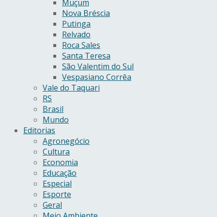
Muçum
Nova Bréscia
Putinga
Relvado
Roca Sales
Santa Teresa
São Valentim do Sul
Vespasiano Corrêa
Vale do Taquari
RS
Brasil
Mundo
Editorias
Agronegócio
Cultura
Economia
Educação
Especial
Esporte
Geral
Meio Ambiente