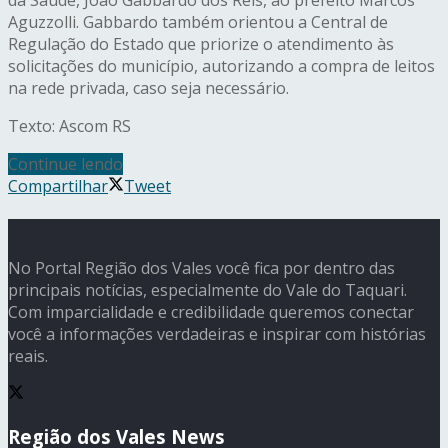
da Saúde, João Gabbardo dos Reis, ao prefeito Marcos
Aguzzolli. Gabbardo também orientou a Central de
Regulação do Estado que priorize o atendimento às
solicitações do município, autorizando a compra de leitos
na rede privada, caso seja necessário.
Texto: Ascom RS
Continue lendo
Compartilhar
Tweet
No Portal Região dos Vales você fica por dentro das
principais notícias, especialmente do Vale do Taquari.
Com imparcialidade e credibilidade queremos conectar
você a informações verdadeiras e inspirar com histórias
reais.
Região dos Vales News