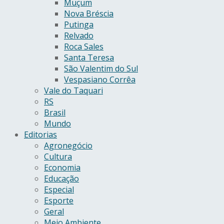
Muçum
Nova Bréscia
Putinga
Relvado
Roca Sales
Santa Teresa
São Valentim do Sul
Vespasiano Corrêa
Vale do Taquari
RS
Brasil
Mundo
Editorias
Agronegócio
Cultura
Economia
Educação
Especial
Esporte
Geral
Meio Ambiente