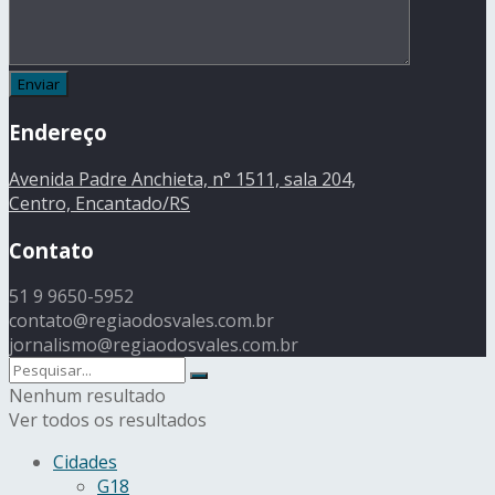
Endereço
Avenida Padre Anchieta, n° 1511, sala 204,
Centro, Encantado/RS
Contato
51 9 9650-5952
contato@regiaodosvales.com.br
jornalismo@regiaodosvales.com.br
Nenhum resultado
Ver todos os resultados
Cidades
G18