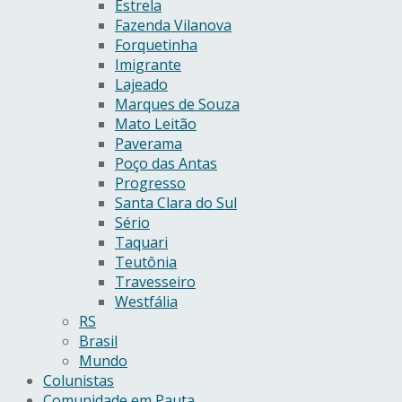
Estrela
Fazenda Vilanova
Forquetinha
Imigrante
Lajeado
Marques de Souza
Mato Leitão
Paverama
Poço das Antas
Progresso
Santa Clara do Sul
Sério
Taquari
Teutônia
Travesseiro
Westfália
RS
Brasil
Mundo
Colunistas
Comunidade em Pauta