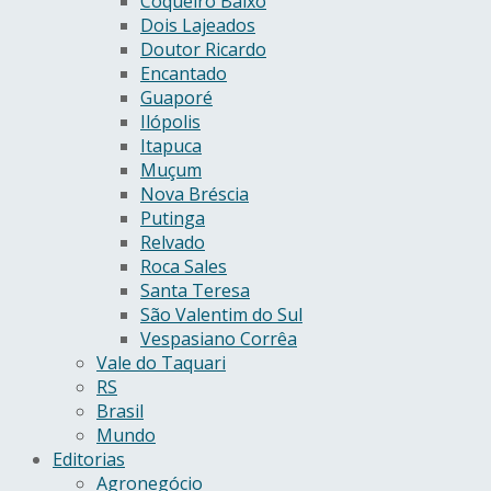
Coqueiro Baixo
Dois Lajeados
Doutor Ricardo
Encantado
Guaporé
Ilópolis
Itapuca
Muçum
Nova Bréscia
Putinga
Relvado
Roca Sales
Santa Teresa
São Valentim do Sul
Vespasiano Corrêa
Vale do Taquari
RS
Brasil
Mundo
Editorias
Agronegócio