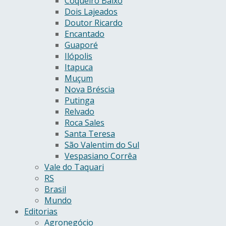
Coqueiro Baixo
Dois Lajeados
Doutor Ricardo
Encantado
Guaporé
Ilópolis
Itapuca
Muçum
Nova Bréscia
Putinga
Relvado
Roca Sales
Santa Teresa
São Valentim do Sul
Vespasiano Corrêa
Vale do Taquari
RS
Brasil
Mundo
Editorias
Agronegócio