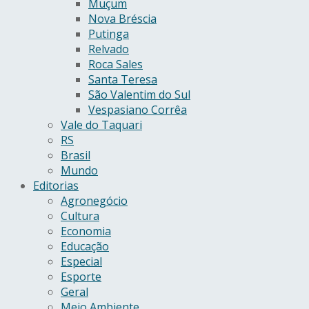
Muçum
Nova Bréscia
Putinga
Relvado
Roca Sales
Santa Teresa
São Valentim do Sul
Vespasiano Corrêa
Vale do Taquari
RS
Brasil
Mundo
Editorias
Agronegócio
Cultura
Economia
Educação
Especial
Esporte
Geral
Meio Ambiente