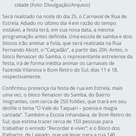
cidade (Foto: Divulgação/Arquivo)
Será realizado na noite do dia 25, o Carnaval de Rua de
Estrela. Adiado no último dia 4 em razão do tempo
instável, a festa terá, em sua nova data, a mesma
programação antes definida. Uma escola de samba e dois
blocos irão animar a folia, que será realizada na Rua
Fernando Abott, o “Calçadão”, a partir das 20h. Antes, o
bloco Renascer do Samba, o representante estrelense da
festa, irá de forma inédita animar os carnavais de
Fazenda Vilanova e Bom Retiro do Sul, dias 11 e 18,
respectivamente.
Confirmou presença na festa de rua em Estrela, mais
uma vez, o bloco Renascer do Samba, do Bairro
Imigrantes, com cerca de 250 foliões, que trará em seu
desfile o tema “O Vale do Taquari – poesia e magia
cantada”. Também a Escola Inhandava, de Bom Retiro do
Sul, que estima trazer cerca de 150 pessoas para
trabalhar o enredo “Recordar é viver”; e o Bloco dos
Palhaços, de Lajeado, que vai levar para a rua 140