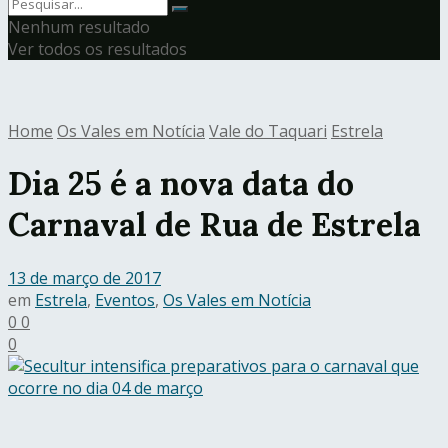
Nenhum resultado
Ver todos os resultados
Home
Os Vales em Notícia
Vale do Taquari
Estrela
Dia 25 é a nova data do
Carnaval de Rua de Estrela
13 de março de 2017
em
Estrela
,
Eventos
,
Os Vales em Notícia
0
0
0