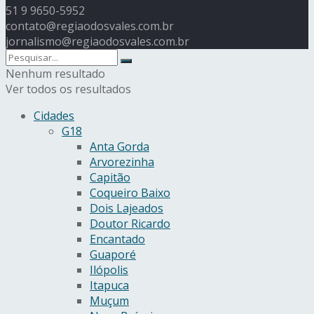
51 9 9650-5952
contato@regiaodosvales.com.br
jornalismo@regiaodosvales.com.br
Nenhum resultado
Ver todos os resultados
Cidades
G18
Anta Gorda
Arvorezinha
Capitão
Coqueiro Baixo
Dois Lajeados
Doutor Ricardo
Encantado
Guaporé
Ilópolis
Itapuca
Muçum