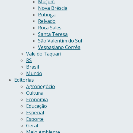
Muçum
Nova Bréscia
Putinga
Relvado
Roca Sales
Santa Teresa
São Valentim do Sul
Vespasiano Corrêa
Vale do Taquari
RS
Brasil
Mundo
Editorias
Agronegócio
Cultura
Economia
Educação
Especial
Esporte
Geral
Meio Ambiente