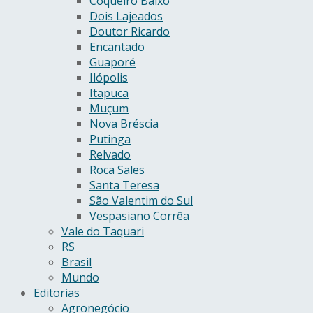
Coqueiro Baixo
Dois Lajeados
Doutor Ricardo
Encantado
Guaporé
Ilópolis
Itapuca
Muçum
Nova Bréscia
Putinga
Relvado
Roca Sales
Santa Teresa
São Valentim do Sul
Vespasiano Corrêa
Vale do Taquari
RS
Brasil
Mundo
Editorias
Agronegócio