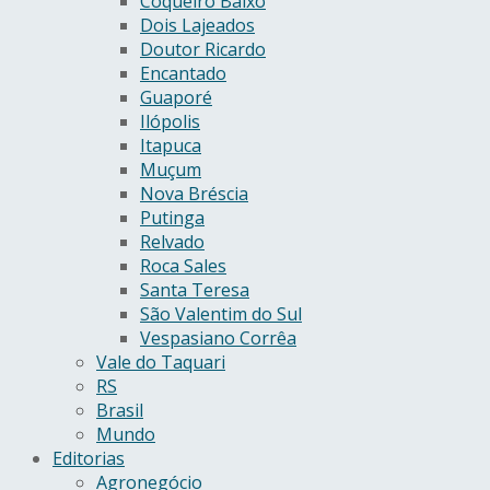
Coqueiro Baixo
Dois Lajeados
Doutor Ricardo
Encantado
Guaporé
Ilópolis
Itapuca
Muçum
Nova Bréscia
Putinga
Relvado
Roca Sales
Santa Teresa
São Valentim do Sul
Vespasiano Corrêa
Vale do Taquari
RS
Brasil
Mundo
Editorias
Agronegócio