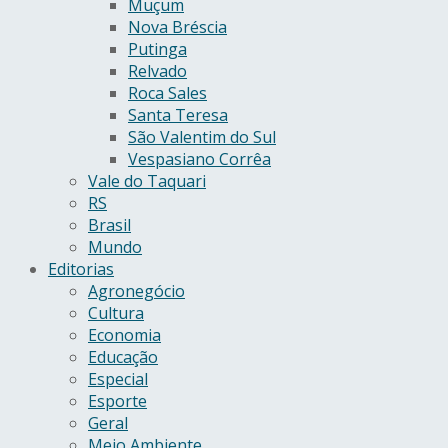
Muçum
Nova Bréscia
Putinga
Relvado
Roca Sales
Santa Teresa
São Valentim do Sul
Vespasiano Corrêa
Vale do Taquari
RS
Brasil
Mundo
Editorias
Agronegócio
Cultura
Economia
Educação
Especial
Esporte
Geral
Meio Ambiente