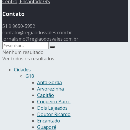
Centro, Encantado/RS
Contato
51 9 9650-5952
contato@regiaodosvales.com.br
jornalismo@regiaodosvales.com.br
Nenhum resultado
Ver todos os resultados
Cidades
G18
Anta Gorda
Arvorezinha
Capitão
Coqueiro Baixo
Dois Lajeados
Doutor Ricardo
Encantado
Guaporé