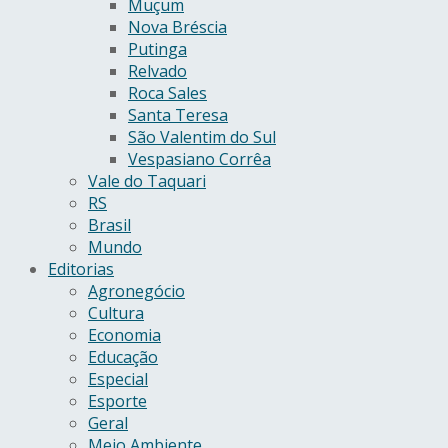
Muçum
Nova Bréscia
Putinga
Relvado
Roca Sales
Santa Teresa
São Valentim do Sul
Vespasiano Corrêa
Vale do Taquari
RS
Brasil
Mundo
Editorias
Agronegócio
Cultura
Economia
Educação
Especial
Esporte
Geral
Meio Ambiente