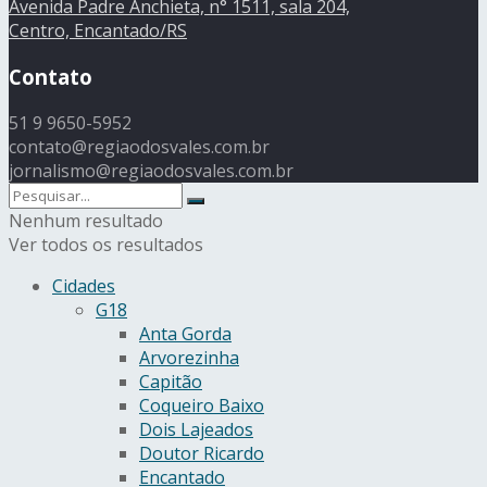
Avenida Padre Anchieta, n° 1511, sala 204,
Centro, Encantado/RS
Contato
51 9 9650-5952
contato@regiaodosvales.com.br
jornalismo@regiaodosvales.com.br
Nenhum resultado
Ver todos os resultados
Cidades
G18
Anta Gorda
Arvorezinha
Capitão
Coqueiro Baixo
Dois Lajeados
Doutor Ricardo
Encantado