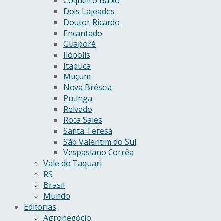
Coqueiro Baixo
Dois Lajeados
Doutor Ricardo
Encantado
Guaporé
Ilópolis
Itapuca
Muçum
Nova Bréscia
Putinga
Relvado
Roca Sales
Santa Teresa
São Valentim do Sul
Vespasiano Corrêa
Vale do Taquari
RS
Brasil
Mundo
Editorias
Agronegócio