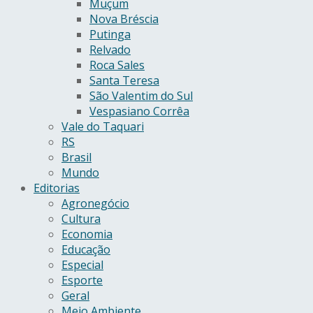
Muçum
Nova Bréscia
Putinga
Relvado
Roca Sales
Santa Teresa
São Valentim do Sul
Vespasiano Corrêa
Vale do Taquari
RS
Brasil
Mundo
Editorias
Agronegócio
Cultura
Economia
Educação
Especial
Esporte
Geral
Meio Ambiente