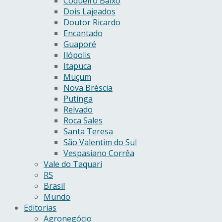
Coqueiro Baixo
Dois Lajeados
Doutor Ricardo
Encantado
Guaporé
Ilópolis
Itapuca
Muçum
Nova Bréscia
Putinga
Relvado
Roca Sales
Santa Teresa
São Valentim do Sul
Vespasiano Corrêa
Vale do Taquari
RS
Brasil
Mundo
Editorias
Agronegócio