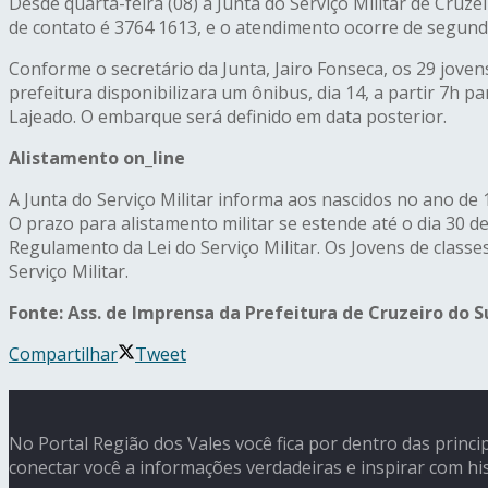
Desde quarta-feira (08) a Junta do Serviço Militar de Cruz
de contato é 3764 1613, e o atendimento ocorre de segund
Conforme o secretário da Junta, Jairo Fonseca, os 29 jove
prefeitura disponibilizara um ônibus, dia 14, a partir 7h 
Lajeado. O embarque será definido em data posterior.
Alistamento on_line
A Junta do Serviço Militar informa aos nascidos no ano de
O prazo para alistamento militar se estende até o dia 30 
Regulamento da Lei do Serviço Militar. Os Jovens de class
Serviço Militar.
Fonte: Ass. de Imprensa da Prefeitura de Cruzeiro do S
Compartilhar
Tweet
No Portal Região dos Vales você fica por dentro das princi
conectar você a informações verdadeiras e inspirar com his