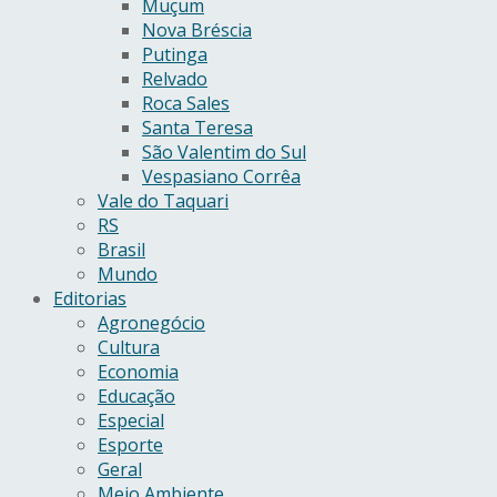
Muçum
Nova Bréscia
Putinga
Relvado
Roca Sales
Santa Teresa
São Valentim do Sul
Vespasiano Corrêa
Vale do Taquari
RS
Brasil
Mundo
Editorias
Agronegócio
Cultura
Economia
Educação
Especial
Esporte
Geral
Meio Ambiente