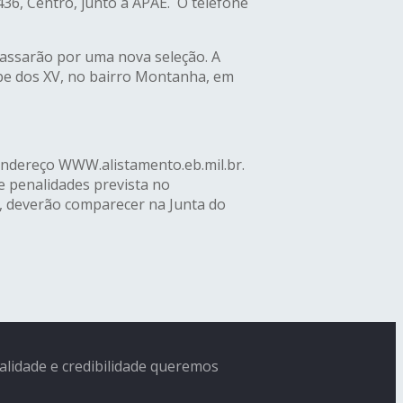
436, Centro, junto a APAE. O telefone
 passarão por uma nova seleção. A
lube dos XV, no bairro Montanha, em
o endereço WWW.alistamento.eb.mil.br.
e penalidades prevista no
ar, deverão comparecer na Junta do
ialidade e credibilidade queremos