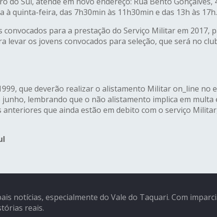
eiro do Sul, atende em novo endereço: Rua Bento Gonçalves, 
a à quinta-feira, das 7h30min às 11h30min e das 13h às 17h.
ns convocados para a prestação do Serviço Militar em 2017,
para levar os jovens convocados para seleção, que será no c
 1999, que deverão realizar o alistamento Militar on_line n
de junho, lembrando que o não alistamento implica em multa 
es anteriores que ainda estão em debito com o serviço Milit
ul
pais notícias, especialmente do Vale do Taquari. Com imparc
tórias reais.