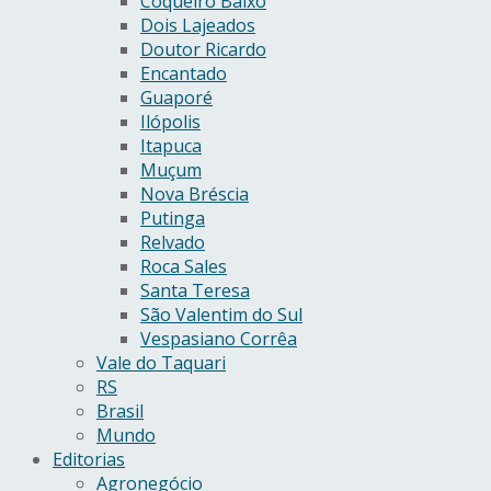
Coqueiro Baixo
Dois Lajeados
Doutor Ricardo
Encantado
Guaporé
Ilópolis
Itapuca
Muçum
Nova Bréscia
Putinga
Relvado
Roca Sales
Santa Teresa
São Valentim do Sul
Vespasiano Corrêa
Vale do Taquari
RS
Brasil
Mundo
Editorias
Agronegócio