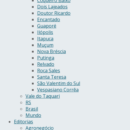
Coqueiro Baixo
Dois Lajeados
Doutor Ricardo
Encantado
Guaporé
Ilópolis
Itapuca
Muçum
Nova Bréscia
Putinga
Relvado
Roca Sales
Santa Teresa
São Valentim do Sul
Vespasiano Corrêa
Vale do Taquari
RS
Brasil
Mundo
Editorias
Agronegócio