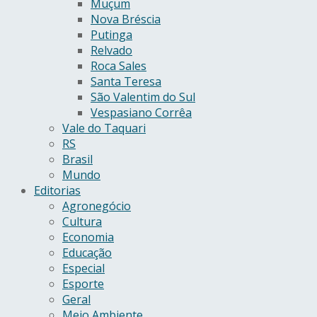
Muçum
Nova Bréscia
Putinga
Relvado
Roca Sales
Santa Teresa
São Valentim do Sul
Vespasiano Corrêa
Vale do Taquari
RS
Brasil
Mundo
Editorias
Agronegócio
Cultura
Economia
Educação
Especial
Esporte
Geral
Meio Ambiente