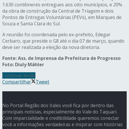
1.630 contêineres entregues aos oito municípios, e 20%
da obra de construção da Central de Triagem e dois
Pontos de Entregas Voluntárias (PEVs), em Marques de
Souza e Santa Clara do Sul.
A reunião foi coordenada pelo ex-prefeito, Edegar
Cerbaro, que preside o G8 até o dia 07 de março, quando
deve ser realizada a eleição da nova diretoria.
Fonte: Ass. de Imprensa da Prefeitura de Progresso
Foto: Diuly Mähler
Continue lendo
Compartilhar
Tweet
No Portal Região dos Vales você fica por dentro das
principais notícias, especialmente do Vale do Taquari.
Com imparcialidade e credibilidade queremos conectar
você a informações verdadeiras e inspirar com histórias