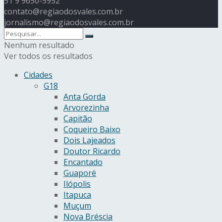
51 9 9650-5952
contato@regiaodosvales.com.br
jornalismo@regiaodosvales.com.br
Nenhum resultado
Ver todos os resultados
Cidades
G18
Anta Gorda
Arvorezinha
Capitão
Coqueiro Baixo
Dois Lajeados
Doutor Ricardo
Encantado
Guaporé
Ilópolis
Itapuca
Muçum
Nova Bréscia